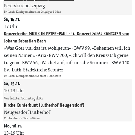
Peterskirche Leipzig
Ev.-Luth. Kirchgemeinde im Leipziger Süden
Sa, 14.11.
17 Uhr
Konzertreihe MUSIK IN PETER-PAUL · 11. Konzert 2026: KANTATEN von
Johann Sebastian Bach
»Was Gott tut, das ist wohlgetan« · BWV 99, »Bekennen will ich
seinen Namen« · Aria · BWV 200, »Ich will den Kreuzstab gerne
tragen« · BWV 56, »Wachet auf, ruft uns die Stimme« · BWV 140
Ev.-Luth. Stadtkirche Sebnitz
Ev.-Luth. Kirchgemeinde Sebnitz-Hohnstein
So, 15.11.
10-13 Uhr
Vorletzter Sonntag d. Kj.
Kirche Kunterbunt (Lutherhof Neugersdorf)
Neugersdorf Lutherhof
Kirchenbezirk Löbau-Zittau
Mo, 16.11.
13-19 Uhr