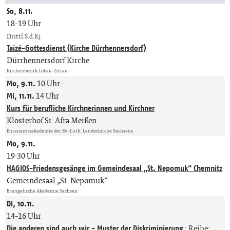
So, 8.11.
18-19 Uhr
Drittl.S.d.Kj.
Taizé-Gottesdienst (Kirche Dürrhennersdorf)
Dürrhennersdorf Kirche
Kirchenbezirk Löbau-Zittau
Mo, 9.11.
10 Uhr
-
Mi, 11.11.
14 Uhr
Kurs für berufliche Kirchnerinnen und Kirchner
Klosterhof St. Afra Meißen
Ehrenamtsakademie der Ev.-Luth. Landeskirche Sachsens
Mo, 9.11.
19:30 Uhr
HAGIOS-Friedensgesänge im Gemeindesaal „St. Nepomuk“ Chemnitz
Gemeindesaal „St. Nepomuk“
Evangelische Akademie Sachsen
Di, 10.11.
14-16 Uhr
Die anderen sind auch wir - Muster der Diskriminierung
:
Reihe: