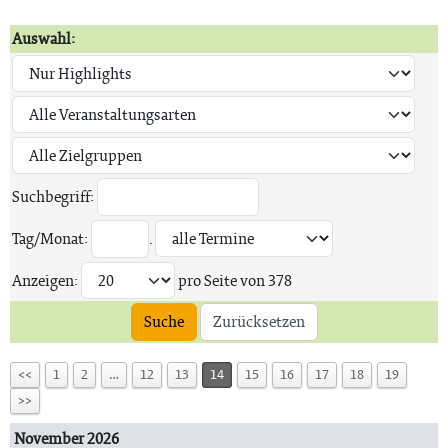
Auswahl:
Suchbegriff:
Tag/Monat:
.
Anzeigen:
pro Seite von
378
Suche
Zurücksetzen
<<
1
2
…
12
13
14
15
16
17
18
19
>>
November 2026