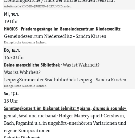
Dreikönigskirche / Haus der Kirche Dresden Neustadt
Arbeitsstelle KINDER–JUGEND–BILDUNG Dresden
Mi, 13.1.
19 Uhr
HAGIOS -Friedensgesänge im Gemeindezentrum Niedersedlitz
Gemeindezentrum Niedersedlitz
Sandra Kirsten
Evangelische Akademie Sachsen
Do, 14.1.
16:30 Uhr
Deine menschliche Bibliothek
:
Was ist Wahrheit?
Was ist Wahrheit?
LeipzigZimmer der Stadbibliothek Leipzig
Sandra Kirsten
Evangelische Akademie Sachsen
So, 17.1.
16 Uhr
Sonntagskonzert im Diakonat Sebnitz: »piano, drums & sounds«
genial, fatal und nie banal: Holger Mantey spielt Gershwin,
Bach, Paganini u.a. in ungehört-unerhörten Variationen und
eigene Kompositionen.
Sebnitz Diakonat