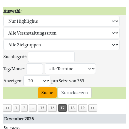
Auswahl:
Suchbegriff:
Tag/Monat:
.
Anzeigen:
pro Seite von
369
Suche
Zurücksetzen
<<
1
2
…
15
16
17
18
19
>>
Dezember 2026
Sa, 19.12.