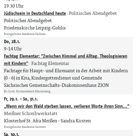
19:30 Uhr
Jüdischsein in Deutschland heute
:
Politisches Abendgebet
Politisches Abendgebet
Friedenskirche Leipzig-Gohlis
Evangelische Akademie Sachsen
Do, 28.1.
9-14 Uhr
Fachtag Elementar: "Zwischen Himmel und Alltag. Theologisieren
mit Kindern"
:
Fachtag Elementar
Fachtage für Haupt- und Ehrenamt in der Arbeit mit Kindern
(0 - 6) in Kita, Kindergottesdienst und Gemeinde
Sächsisches Gemeinschafts-Diakonissenhaus ZION
Ev.-Luth. Kirchenbezirk Marienberg
Fr, 29.1. - So, 31.1.
„Wenn wir den Wald sterben lassen, verlieren Worte ihren Sinn...“
:
Meißner Schreibwerkstatt
Klosterhof St. Afra Meißen
Sandra Kirsten
Evangelische Akademie Sachsen
Sa, 30.1.