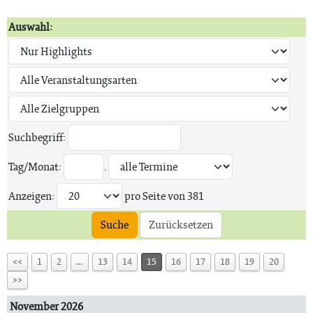
Auswahl:
Suchbegriff:
Tag/Monat:
.
Anzeigen:
pro Seite von
381
Suche
Zurücksetzen
<<
1
2
…
13
14
15
16
17
18
19
20
>>
November 2026