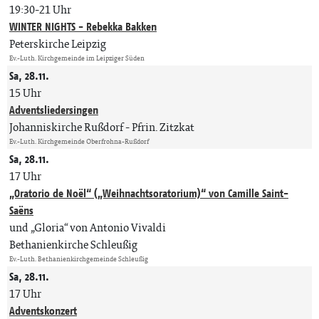
19:30-21 Uhr
WINTER NIGHTS - Rebekka Bakken
Peterskirche Leipzig
Ev.-Luth. Kirchgemeinde im Leipziger Süden
Sa, 28.11.
15 Uhr
Adventsliedersingen
Johanniskirche Rußdorf
Pfrin. Zitzkat
Ev.-Luth. Kirchgemeinde Oberfrohna-Rußdorf
Sa, 28.11.
17 Uhr
„Oratorio de Noël“ („Weihnachtsoratorium)“ von Camille Saint-
Saëns
und „Gloria“ von Antonio Vivaldi
Bethanienkirche Schleußig
Ev.-Luth. Bethanienkirchgemeinde Schleußig
Sa, 28.11.
17 Uhr
Adventskonzert