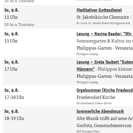
10. So. n. Trinitatis
So, 9.8.
Meditativer Gottesdienst
11 Uhr
St. Jakobikirche Chemnitz
Ev.-Luth. St.-Jakobi-Kreuz-Kirchgemeinde
10. So. n. Trinitatis
So, 9.8.
Lesung – Navina Baader: "Wir 
15 Uhr
Sommergarten & Kultur im 
Philippus-Garten
Veranst
Philippus Leipzig
So, 9.8.
Lesung – Greta Taubert "Gute
17 Uhr
Männern"
:
Philippus kleiner
Philippus-Garten
Veranst
Philippus Leipzig
So, 9.8.
Orgelsommer (Kirche Friedersd
17-18 Uhr
Friedersdorf Kirche
Kirchenbezirk Löbau-Zittau
So, 9.8.
Sommerliche Abendmusik
18-19 Uhr
Alte Musik trifft auf neue A
Gorbitz, Gemeindezentrum
KSP Dresden West