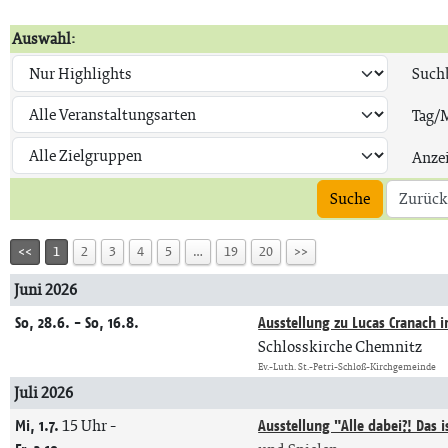
Auswahl:
Suchb
Tag/
Anze
Suche
Zurück
<<
1
2
3
4
5
…
19
20
>>
Juni 2026
So, 28.6. - So, 16.8.
Ausstellung zu Lucas Cranach i
Schlosskirche Chemnitz
Ev.-Luth. St.-Petri-Schloß-Kirchgemeinde
Juli 2026
Mi, 1.7.
15 Uhr
-
Ausstellung "Alle dabei?! Das i