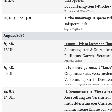
Fr, 2.10.
und Spielen
Löbau Heilig-Geist-Kirche
Kirchenbezirk Löbau-Zittau
Di, 28.7. - So, 9.8.
Kirche Unterwegs Talsperre Pir
Talsperre Pirk
Suptur Vogtland
August 2026
Fr, 7.8.
Lesung - Priska Lachmann "Im
18 Uhr
Sommergarten & Kultur im 
Philippus-Garten
Veranst
Philippus Leipzig
Fr, 7.8.
1. Sommerorgelkonzert "Tänze
20 Uhr
Orgelmusik aus verschiede
Versöhnungskirche Dresden 
Ev.-Luth. Kirchgemeinde Dresden-Blasewitz
Sa, 8.8.
12. Sommergalerie "Wie stelle
14 Uhr
Ausstellung des Vereins zur 
mit Bildern unserer Christe
ich mir meine Kirche vor" vo