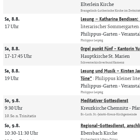
Elterlein Kirche
Evangelisch-Lutherische Kirche im Zwönitz
Sa, 8.8.
Lesung – Katharina Bendixen: 
17 Uhr
literarischer Sommergarten
Philippus-Garten
Veranst
Philippus Leipzig
Sa, 8.8.
Orgel punkt Fünf - Kantorin Yu
17-17:45 Uhr
Hauptkirche St. Marien
Schwesterkirchverbund Kamenz
Sa, 8.8.
Lesung und Musik – Kirsten J
19 Uhr
Töne"
:
Philippus kleiner li
Philippus-Garten
Veranst
Philippus Leipzig
So, 9.8.
Meditativer Gottesdienst
9:30 Uhr
Kreuzkirche Chemnitz
Pfa
Ev.-Luth. St.-Jakobi-Kreuz-Kirchgemeinde
10. So. n. Trinitatis
So, 9.8.
Regional-Gottesdienst, anschl
10:30-11:30 Uhr
Ebersbach Kirche
Kirchenbezirk Löbau-Zittau