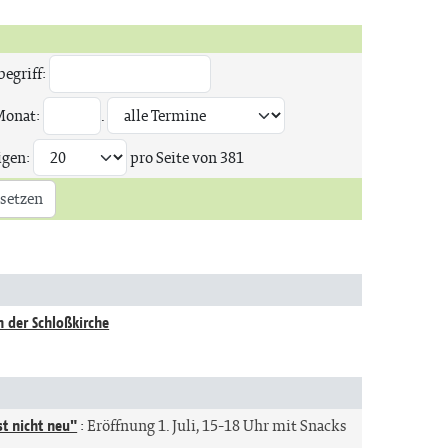
egriff:
Monat:
.
igen:
pro Seite von
381
setzen
n der Schloßkirche
st nicht neu"
:
Eröffnung 1. Juli, 15-18 Uhr mit Snacks