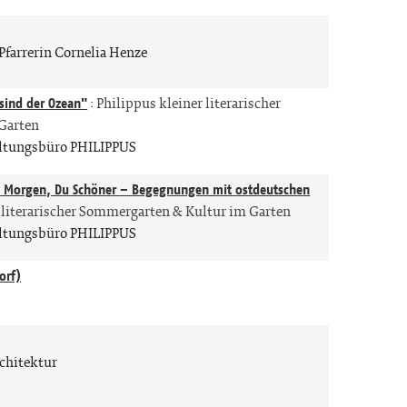
Pfarrerin Cornelia Henze
sind der Ozean"
:
Philippus kleiner literarischer
Garten
altungsbüro PHILIPPUS
n Morgen, Du Schöner – Begegnungen mit ostdeutschen
 literarischer Sommergarten & Kultur im Garten
altungsbüro PHILIPPUS
orf)
rchitektur