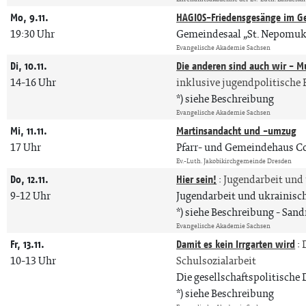
Mo, 9.11.
HAGIOS-Friedensgesänge im G
19:30 Uhr
Gemeindesaal „St. Nepomuk
Evangelische Akademie Sachsen
Di, 10.11.
Die anderen sind auch wir - M
14-16 Uhr
inklusive jugendpolitische 
*) siehe Beschreibung
Evangelische Akademie Sachsen
Mi, 11.11.
Martinsandacht und -umzug
17 Uhr
Pfarr- und Gemeindehaus C
Ev.-Luth. Jakobikirchgemeinde Dresden
Do, 12.11.
Hier sein!
:
Jugendarbeit und
9-12 Uhr
Jugendarbeit und ukrainisc
*) siehe Beschreibung
Sand
Evangelische Akademie Sachsen
Fr, 13.11.
Damit es kein Irrgarten wird
:
10-13 Uhr
Schulsozialarbeit
Die gesellschaftspolitische
*) siehe Beschreibung