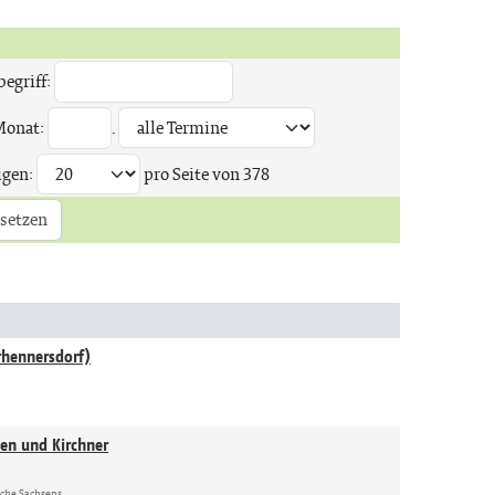
egriff:
Monat:
.
igen:
pro Seite von
378
setzen
rhennersdorf)
nen und Kirchner
rche Sachsens