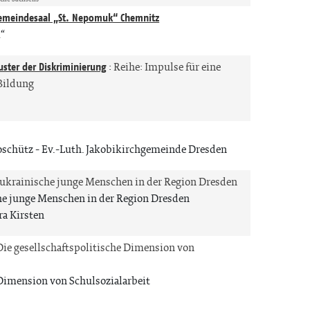
emeindesaal „St. Nepomuk“ Chemnitz
“
uster der Diskriminierung
:
Reihe: Impulse für eine
Bildung
oschütz
Ev.-Luth. Jakobikirchgemeinde Dresden
 ukrainische junge Menschen in der Region Dresden
he junge Menschen in der Region Dresden
ra Kirsten
Die gesellschaftspolitische Dimension von
 Dimension von Schulsozialarbeit