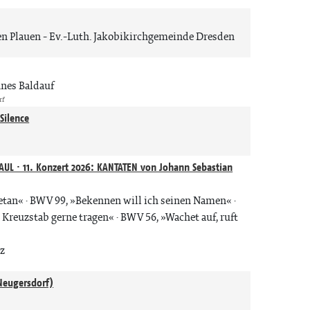
en Plauen
Ev.-Luth. Jakobikirchgemeinde Dresden
nes Baldauf
rf
Silence
n
AUL · 11. Konzert 2026: KANTATEN von Johann Sebastian
getan« · BWV 99, »Bekennen will ich seinen Namen« ·
n Kreuzstab gerne tragen« · BWV 56, »Wachet auf, ruft
tz
n
Neugersdorf)