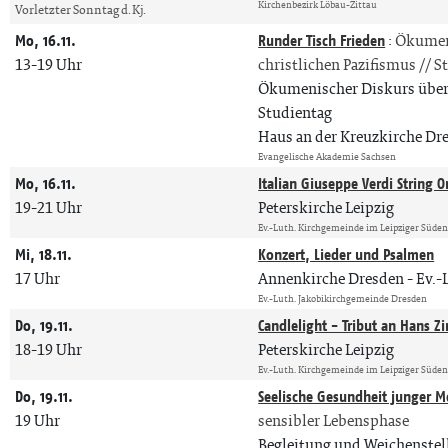
Kirchenbezirk Löbau-Zittau
Vorletzter Sonntag d. Kj.
Mo, 16.11.
Runder Tisch Frieden
:
Ökumeni
13-19 Uhr
christlichen Pazifismus // S
Ökumenischer Diskurs über F
Studientag
Haus an der Kreuzkirche Dr
Evangelische Akademie Sachsen
Mo, 16.11.
Italian Giuseppe Verdi String O
19-21 Uhr
Peterskirche Leipzig
Ev.-Luth. Kirchgemeinde im Leipziger Süde
Mi, 18.11.
Konzert, Lieder und Psalmen
17 Uhr
Annenkirche Dresden
Ev.-
Ev.-Luth. Jakobikirchgemeinde Dresden
Do, 19.11.
Candlelight - Tribut an Hans 
18-19 Uhr
Peterskirche Leipzig
Ev.-Luth. Kirchgemeinde im Leipziger Süde
Do, 19.11.
Seelische Gesundheit junger 
19 Uhr
sensibler Lebensphase
Begleitung und Weichenstel