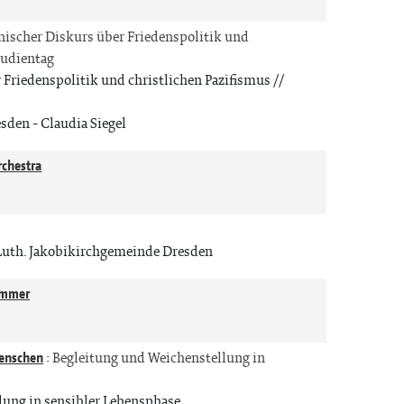
scher Diskurs über Friedenspolitik und
tudientag
riedenspolitik und christlichen Pazifismus //
esden
Claudia Siegel
rchestra
n
Luth. Jakobikirchgemeinde Dresden
Zimmer
n
Menschen
:
Begleitung und Weichenstellung in
lung in sensibler Lebensphase