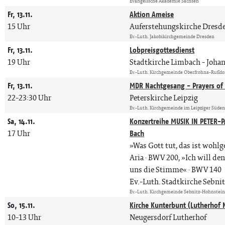
Evangelische Akademie Sachsen
Fr, 13.11.
Aktion Ameise
15 Uhr
Auferstehungskirche Dresd
Ev.-Luth. Jakobikirchgemeinde Dresden
Fr, 13.11.
Lobpreisgottesdienst
19 Uhr
Stadtkirche Limbach
Johan
Ev.-Luth. Kirchgemeinde Oberfrohna-Rußdo
Fr, 13.11.
MDR Nachtgesang - Prayers of 
22-23:30 Uhr
Peterskirche Leipzig
Ev.-Luth. Kirchgemeinde im Leipziger Süde
Sa, 14.11.
Konzertreihe MUSIK IN PETER-P
17 Uhr
Bach
»Was Gott tut, das ist wohl
Aria · BWV 200, »Ich will de
uns die Stimme« · BWV 140
Ev.-Luth. Stadtkirche Sebni
Ev.-Luth. Kirchgemeinde Sebnitz-Hohnstei
So, 15.11.
Kirche Kunterbunt (Lutherhof 
10-13 Uhr
Neugersdorf Lutherhof