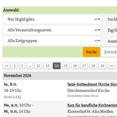
Auswahl:
Suchb
Tag/
Anze
Suche
Zurück
<<
1
2
…
12
13
14
15
16
17
18
19
>>
November 2026
So, 8.11.
Taizé-Gottesdienst (Kirche Dür
18-19 Uhr
Dürrhennersdorf Kirche
Kirchenbezirk Löbau-Zittau
Drittl.S.d.Kj.
Mo, 9.11.
10 Uhr
-
Kurs für berufliche Kirchnerin
Mi, 11.11.
14 Uhr
Klosterhof St. Afra Meißen
Ehrenamtsakademie der Ev.-Luth. Landeski