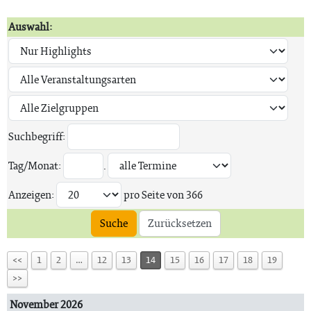
Auswahl:
Suchbegriff:
Tag/Monat:
.
Anzeigen:
pro Seite von
366
Suche
Zurücksetzen
<<
1
2
…
12
13
14
15
16
17
18
19
>>
November 2026