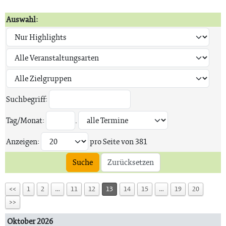
Auswahl:
Suchbegriff:
Tag/Monat:
.
Anzeigen:
pro Seite von
381
Suche
Zurücksetzen
<<
1
2
…
11
12
13
14
15
…
19
20
>>
Oktober 2026