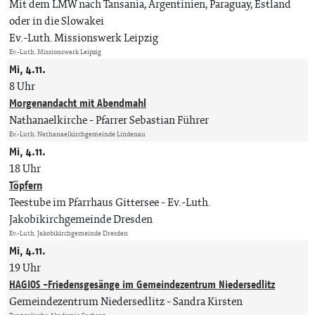
Mit dem LMW nach Tansania, Argentinien, Paraguay, Estland
oder in die Slowakei
Ev.-Luth. Missionswerk Leipzig
Ev.-Luth. Missionswerk Leipzig
Mi, 4.11.
8 Uhr
Morgenandacht mit Abendmahl
Nathanaelkirche
Pfarrer Sebastian Führer
Ev.-Luth. Nathanaelkirchgemeinde Lindenau
Mi, 4.11.
18 Uhr
Töpfern
Teestube im Pfarrhaus Gittersee
Ev.-Luth.
Jakobikirchgemeinde Dresden
Ev.-Luth. Jakobikirchgemeinde Dresden
Mi, 4.11.
19 Uhr
HAGIOS -Friedensgesänge im Gemeindezentrum Niedersedlitz
Gemeindezentrum Niedersedlitz
Sandra Kirsten