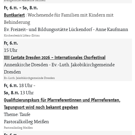
Evangelische Akademie Sachsen
Fr, 6.11. - So, 8.11.
Buntkariert
:
Wochenende für Familien mit Kindern mit
Behinderung
Ev. Freizeit- und Bildungsstätte Lückendorf
Anne Kaufmann
Kirchenbezirk Löbau-Zittau
Fr, 6.11.
15 Uhr
XIII Cantate Dresden 2026 - Internationales Chorfestival
Annenkirche Dresden
Ev.-Luth. Jakobikirchgemeinde
Dresden
Ev.-Luth. Jakobikirchgemeinde Dresden
Fr, 6.11.
18 Uhr
-
So, 8.11.
13 Uhr
Qualifizierungskurs für Pfarrreferentinnen und Pfarrreferenten,
Tagungsort wird noch bekannt gegeben
Theme: Taufe
Pastoralkolleg Meißen
Pastoralkolleg Meißen