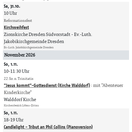
Sa, 31.10.
10 Uhr
Reformationsfest
Kirchweihfest
Zionskirche Dresden Südvorstadt
Ev.-Luth.
Jakobikirchgemeinde Dresden
Ev.-Luth. Jakobikirchgemeinde Dresden
November 2026
So, 1.11.
10-11:30 Uhr
22. So. n. Trinitatis
"Jesus kommt"-Gottesdienst (Kirche Walddorf)
:
mit "Abenteuer
Kinderkirche"
Walddorf Kirche
Kirchenbezirk Löbau-Zittau
So, 1.11.
18-19 Uhr
Candlelight - Tribut an Phil Collins (Pianoversion)