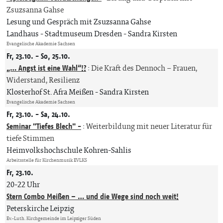
Zsuzsanna Gahse
Lesung und Gespräch mit Zsuzsanna Gahse
Landhaus - Stadtmuseum Dresden
Sandra Kirsten
Evangelische Akademie Sachsen
Fr, 23.10. - So, 25.10.
„… Angst ist eine Wahl“!?
:
Die Kraft des Dennoch – Frauen,
Widerstand, Resilienz
Klosterhof St. Afra Meißen
Sandra Kirsten
Evangelische Akademie Sachsen
Fr, 23.10. - Sa, 24.10.
Seminar "Tiefes Blech" -
:
Weiterbildung mit neuer Literatur für
tiefe Stimmen
Heimvolkshochschule Kohren-Sahlis
Arbeitsstelle für Kirchenmusik EVLKS
Fr, 23.10.
20-22 Uhr
Stern Combo Meißen – … und die Wege sind noch weit!
Peterskirche Leipzig
Ev.-Luth. Kirchgemeinde im Leipziger Süden