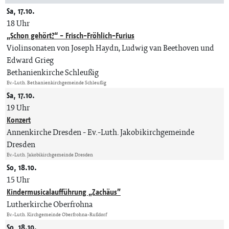
Sa, 17.10.
18 Uhr
„Schon gehört?“ - Frisch-Fröhlich-Furius
Violinsonaten von Joseph Haydn, Ludwig van Beethoven und
Edward Grieg
Bethanienkirche Schleußig
Ev.-Luth. Bethanienkirchgemeinde Schleußig
Sa, 17.10.
19 Uhr
Konzert
Annenkirche Dresden
Ev.-Luth. Jakobikirchgemeinde
Dresden
Ev.-Luth. Jakobikirchgemeinde Dresden
So, 18.10.
15 Uhr
Kindermusicalaufführung „Zachäus”
Lutherkirche Oberfrohna
Ev.-Luth. Kirchgemeinde Oberfrohna-Rußdorf
So, 18.10.