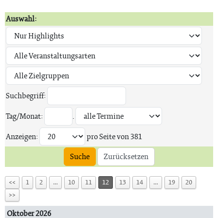
Auswahl:
Suchbegriff:
Tag/Monat:
.
Anzeigen:
pro Seite von
381
Suche
Zurücksetzen
<<
1
2
…
10
11
12
13
14
…
19
20
>>
Oktober 2026