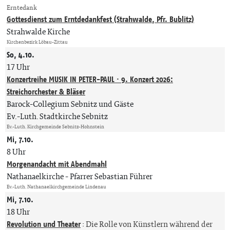
Erntedank
Gottesdienst zum Erntdedankfest (Strahwalde, Pfr. Bublitz)
Strahwalde Kirche
Kirchenbezirk Löbau-Zittau
So, 4.10.
17 Uhr
Konzertreihe MUSIK IN PETER-PAUL · 9. Konzert 2026:
Streichorchester & Bläser
Barock-Collegium Sebnitz und Gäste
Ev.-Luth. Stadtkirche Sebnitz
Ev.-Luth. Kirchgemeinde Sebnitz-Hohnstein
Mi, 7.10.
8 Uhr
Morgenandacht mit Abendmahl
Nathanaelkirche
Pfarrer Sebastian Führer
Ev.-Luth. Nathanaelkirchgemeinde Lindenau
Mi, 7.10.
18 Uhr
Revolution und Theater
:
Die Rolle von Künstlern während der