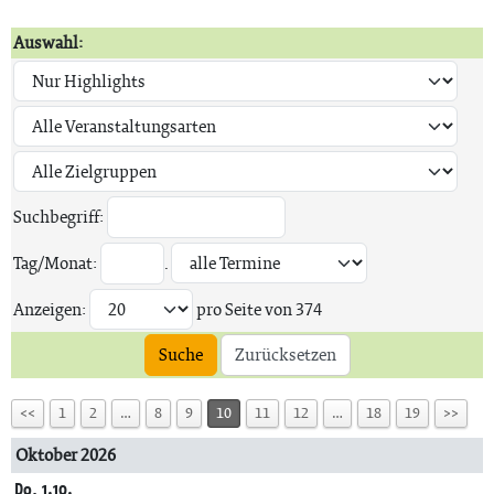
Auswahl:
Suchbegriff:
Tag/Monat:
.
Anzeigen:
pro Seite von
374
Suche
Zurücksetzen
<<
1
2
…
8
9
10
11
12
…
18
19
>>
Oktober 2026
Do, 1.10.