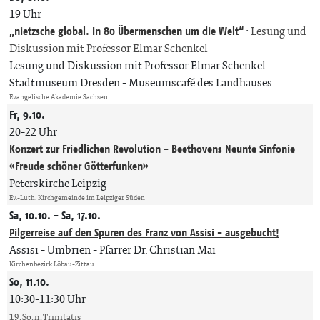
19 Uhr
„nietzsche global. In 80 Übermenschen um die Welt“
:
Lesung und
Diskussion mit Professor Elmar Schenkel
Lesung und Diskussion mit Professor Elmar Schenkel
Stadtmuseum Dresden - Museumscafé des Landhauses
Evangelische Akademie Sachsen
Fr, 9.10.
20-22 Uhr
Konzert zur Friedlichen Revolution - Beethovens Neunte Sinfonie
«Freude schöner Götterfunken»
Peterskirche Leipzig
Ev.-Luth. Kirchgemeinde im Leipziger Süden
Sa, 10.10. - Sa, 17.10.
Pilgerreise auf den Spuren des Franz von Assisi - ausgebucht!
Assisi - Umbrien
Pfarrer Dr. Christian Mai
Kirchenbezirk Löbau-Zittau
So, 11.10.
10:30-11:30 Uhr
19. So. n. Trinitatis