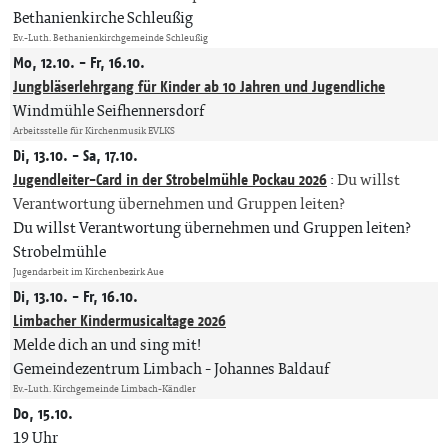
Bethanienkirche Schleußig
Ev.-Luth. Bethanienkirchgemeinde Schleußig
Mo, 12.10. - Fr, 16.10.
Jungbläserlehrgang für Kinder ab 10 Jahren und Jugendliche
Windmühle Seifhennersdorf
Arbeitsstelle für Kirchenmusik EVLKS
Di, 13.10. - Sa, 17.10.
Jugendleiter-Card in der Strobelmühle Pockau 2026
:
Du willst
Verantwortung übernehmen und Gruppen leiten?
Du willst Verantwortung übernehmen und Gruppen leiten?
Strobelmühle
Jugendarbeit im Kirchenbezirk Aue
Di, 13.10. - Fr, 16.10.
Limbacher Kindermusicaltage 2026
Melde dich an und sing mit!
Gemeindezentrum Limbach
Johannes Baldauf
Ev.-Luth. Kirchgemeinde Limbach-Kändler
Do, 15.10.
19 Uhr