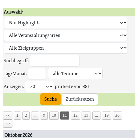
Auswahl:
Suchbegriff:
Tag/Monat:
.
Anzeigen:
pro Seite von
381
Suche
Zurücksetzen
<<
1
2
…
9
10
11
12
13
…
19
20
>>
Oktober 2026