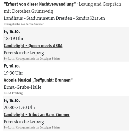
"Erfasst von dieser Nachtverwandlung"
:
Lesung und Gespräch
mit Dorothea Grünzweig
Landhaus - Stadtmuseum Dresden
Sandra Kirsten
Evangelische Akademie Sachsen
Fr, 16.10.
18-19 Uhr
Candlelight - Queen meets ABBA
Peterskirche Leipzig
Ev.-Luth. Kirchgemeinde im Leipziger Süden
Fr, 16.10.
19:30 Uhr
Adonia Musical „Treffpunkt: Brunnen“
Ernst-Grube-Halle
KGBd. Freiberg
Fr, 16.10.
20:30-21:30 Uhr
Candlelight - Tribut an Hans Zimmer
Peterskirche Leipzig
Ev.-Luth. Kirchgemeinde im Leipziger Süden