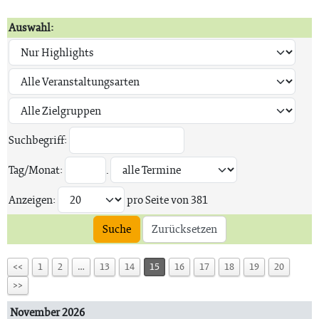
Auswahl:
Suchbegriff:
Tag/Monat:
.
Anzeigen:
pro Seite von
381
Suche
Zurücksetzen
<<
1
2
…
13
14
15
16
17
18
19
20
>>
November 2026