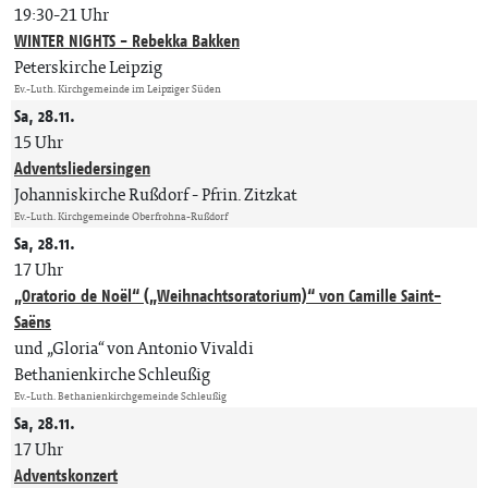
19:30-21 Uhr
WINTER NIGHTS - Rebekka Bakken
Peterskirche Leipzig
Ev.-Luth. Kirchgemeinde im Leipziger Süden
Sa, 28.11.
15 Uhr
Adventsliedersingen
Johanniskirche Rußdorf
Pfrin. Zitzkat
Ev.-Luth. Kirchgemeinde Oberfrohna-Rußdorf
Sa, 28.11.
17 Uhr
„Oratorio de Noël“ („Weihnachtsoratorium)“ von Camille Saint-
Saëns
und „Gloria“ von Antonio Vivaldi
Bethanienkirche Schleußig
Ev.-Luth. Bethanienkirchgemeinde Schleußig
Sa, 28.11.
17 Uhr
Adventskonzert