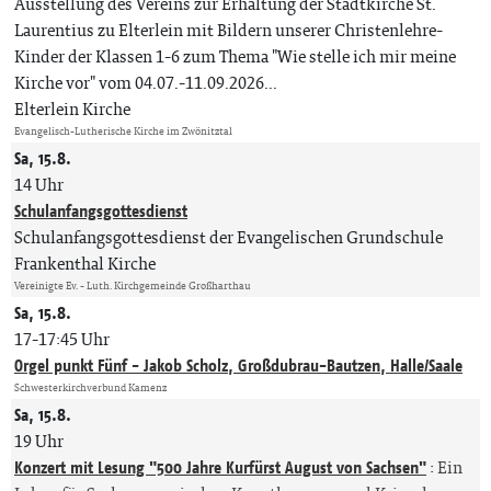
Ausstellung des Vereins zur Erhaltung der Stadtkirche St.
Laurentius zu Elterlein mit Bildern unserer Christenlehre-
Kinder der Klassen 1-6 zum Thema "Wie stelle ich mir meine
Kirche vor" vom 04.07.-11.09.2026...
Elterlein Kirche
Evangelisch-Lutherische Kirche im Zwönitztal
Sa, 15.8.
14 Uhr
Schulanfangsgottesdienst
Schulanfangsgottesdienst der Evangelischen Grundschule
Frankenthal Kirche
Vereinigte Ev. - Luth. Kirchgemeinde Großharthau
Sa, 15.8.
17-17:45 Uhr
Orgel punkt Fünf - Jakob Scholz, Großdubrau-Bautzen, Halle/Saale
Schwesterkirchverbund Kamenz
Sa, 15.8.
19 Uhr
Konzert mit Lesung "500 Jahre Kurfürst August von Sachsen"
:
Ein