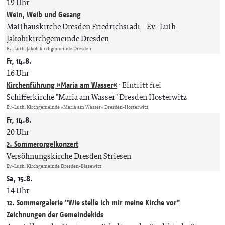
19 Uhr
Wein, Weib und Gesang
Matthäuskirche Dresden Friedrichstadt
Ev.-Luth.
Jakobikirchgemeinde Dresden
Ev.-Luth. Jakobikirchgemeinde Dresden
Fr, 14.8.
16 Uhr
Kirchenführung »Maria am Wasser«
:
Eintritt frei
Schifferkirche "Maria am Wasser" Dresden Hosterwitz
Ev.-Luth. Kirchgemeinde »Maria am Wasser« Dresden-Hosterwitz
Fr, 14.8.
20 Uhr
2. Sommerorgelkonzert
Versöhnungskirche Dresden Striesen
Ev.-Luth. Kirchgemeinde Dresden-Blasewitz
Sa, 15.8.
14 Uhr
12. Sommergalerie "Wie stelle ich mir meine Kirche vor"
Zeichnungen der Gemeindekids