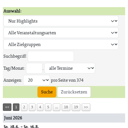
Auswahl:
Suchbegriff:
Tag/Monat:
.
Anzeigen:
pro Seite von
374
Suche
Zurücksetzen
<<
1
2
3
4
5
…
18
19
>>
Juni 2026
So, 28.6. - So, 16.8.