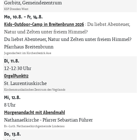
Gorbitz, Gemeindezentrum
KSP Dresden West
Mo, 10.8. - Fr, 14.8.
Kids-Outdoor-Camp in Breitenbrunn 2026
:
Du liebst Abenteuer,
Natur und Zelten unter freiem Himmel?
Du liebst Abenteuer, Natur und Zelten unter freiem Himmel?
Pfarrhaus Breitenbrunn
Jugendarbeit im Kirchenbezirk Aue
Di, 11.8.
12-12:30 Uhr
OrgelPunkt12
St. Laurentiuskirche
Kirchenmusikalisches Zentrum des Vogtlands
Mi, 12.8.
8 Uhr
Morgenandacht mit Abendmahl
Nathanaelkirche
Pfarrer Sebastian Führer
Ev.-Luth. Nathanaelkirchgemeinde Lindenau
Do, 13.8.