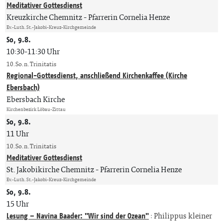
Meditativer Gottesdienst
Kreuzkirche Chemnitz
Pfarrerin Cornelia Henze
Ev.-Luth. St.-Jakobi-Kreuz-Kirchgemeinde
So, 9.8.
10:30-11:30 Uhr
10. So. n. Trinitatis
Regional-Gottesdienst, anschließend Kirchenkaffee (Kirche
Ebersbach)
Ebersbach Kirche
Kirchenbezirk Löbau-Zittau
So, 9.8.
11 Uhr
10. So. n. Trinitatis
Meditativer Gottesdienst
St. Jakobikirche Chemnitz
Pfarrerin Cornelia Henze
Ev.-Luth. St.-Jakobi-Kreuz-Kirchgemeinde
So, 9.8.
15 Uhr
Lesung – Navina Baader: "Wir sind der Ozean"
:
Philippus kleiner