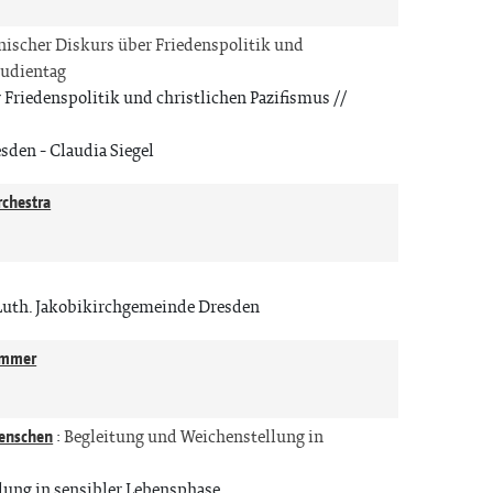
scher Diskurs über Friedenspolitik und
tudientag
riedenspolitik und christlichen Pazifismus //
esden
Claudia Siegel
rchestra
n
Luth. Jakobikirchgemeinde Dresden
Zimmer
n
Menschen
:
Begleitung und Weichenstellung in
lung in sensibler Lebensphase