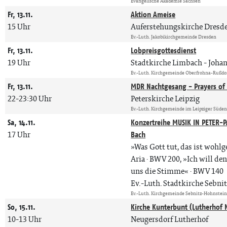
Evangelische Akademie Sachsen
Fr, 13.11.
Aktion Ameise
15 Uhr
Auferstehungskirche Dresd
Ev.-Luth. Jakobikirchgemeinde Dresden
Fr, 13.11.
Lobpreisgottesdienst
19 Uhr
Stadtkirche Limbach
Johan
Ev.-Luth. Kirchgemeinde Oberfrohna-Rußdo
Fr, 13.11.
MDR Nachtgesang - Prayers of 
22-23:30 Uhr
Peterskirche Leipzig
Ev.-Luth. Kirchgemeinde im Leipziger Süde
Sa, 14.11.
Konzertreihe MUSIK IN PETER-P
17 Uhr
Bach
»Was Gott tut, das ist wohl
Aria · BWV 200, »Ich will de
uns die Stimme« · BWV 140
Ev.-Luth. Stadtkirche Sebni
Ev.-Luth. Kirchgemeinde Sebnitz-Hohnstei
So, 15.11.
Kirche Kunterbunt (Lutherhof 
10-13 Uhr
Neugersdorf Lutherhof