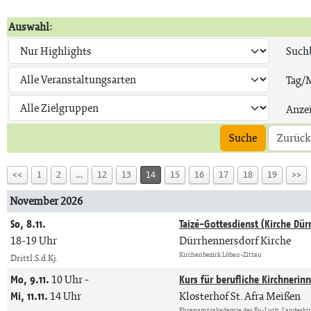
Auswahl:
Suchb
Tag/
Anze
Suche
Zurück
<<
1
2
…
12
13
14
15
16
17
18
19
>>
November 2026
So, 8.11.
Taizé-Gottesdienst (Kirche Dür
18-19 Uhr
Dürrhennersdorf Kirche
Kirchenbezirk Löbau-Zittau
Drittl.S.d.Kj.
Mo, 9.11.
10 Uhr
-
Kurs für berufliche Kirchnerin
Mi, 11.11.
14 Uhr
Klosterhof St. Afra Meißen
Ehrenamtsakademie der Ev.-Luth. Landeski