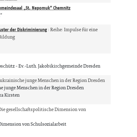
emeindesaal „St. Nepomuk“ Chemnitz
“
uster der Diskriminierung
:
Reihe: Impulse für eine
Bildung
oschütz
Ev.-Luth. Jakobikirchgemeinde Dresden
 ukrainische junge Menschen in der Region Dresden
he junge Menschen in der Region Dresden
ra Kirsten
Die gesellschaftspolitische Dimension von
 Dimension von Schulsozialarbeit