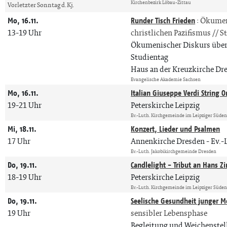
Kirchenbezirk Löbau-Zittau
Vorletzter Sonntag d. Kj.
Mo, 16.11.
Runder Tisch Frieden
:
Ökumeni
13-19 Uhr
christlichen Pazifismus // S
Ökumenischer Diskurs über F
Studientag
Haus an der Kreuzkirche Dr
Evangelische Akademie Sachsen
Mo, 16.11.
Italian Giuseppe Verdi String O
19-21 Uhr
Peterskirche Leipzig
Ev.-Luth. Kirchgemeinde im Leipziger Süde
Mi, 18.11.
Konzert, Lieder und Psalmen
17 Uhr
Annenkirche Dresden
Ev.-
Ev.-Luth. Jakobikirchgemeinde Dresden
Do, 19.11.
Candlelight - Tribut an Hans 
18-19 Uhr
Peterskirche Leipzig
Ev.-Luth. Kirchgemeinde im Leipziger Süde
Do, 19.11.
Seelische Gesundheit junger 
19 Uhr
sensibler Lebensphase
Begleitung und Weichenstel