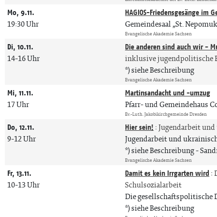
Mo, 9.11.
HAGIOS-Friedensgesänge im G
19:30 Uhr
Gemeindesaal „St. Nepomuk
Evangelische Akademie Sachsen
Di, 10.11.
Die anderen sind auch wir - M
14-16 Uhr
inklusive jugendpolitische 
*) siehe Beschreibung
Evangelische Akademie Sachsen
Mi, 11.11.
Martinsandacht und -umzug
17 Uhr
Pfarr- und Gemeindehaus C
Ev.-Luth. Jakobikirchgemeinde Dresden
Do, 12.11.
Hier sein!
:
Jugendarbeit und
9-12 Uhr
Jugendarbeit und ukrainisc
*) siehe Beschreibung
Sand
Evangelische Akademie Sachsen
Fr, 13.11.
Damit es kein Irrgarten wird
:
10-13 Uhr
Schulsozialarbeit
Die gesellschaftspolitische
*) siehe Beschreibung