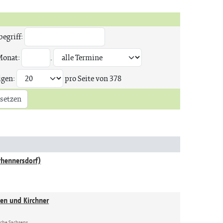
egriff:
Monat:
.
igen:
pro Seite von
378
setzen
rhennersdorf)
nen und Kirchner
rche Sachsens