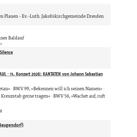
en Plauen
Ev.-Luth. Jakobikirchgemeinde Dresden
nes Baldauf
rf
Silence
n
AUL · 11. Konzert 2026: KANTATEN von Johann Sebastian
getan« · BWV 99, »Bekennen will ich seinen Namen« ·
n Kreuzstab gerne tragen« · BWV 56, »Wachet auf, ruft
tz
n
Neugersdorf)