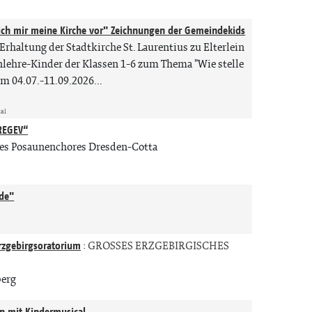
 ich mir meine Kirche vor" Zeichnungen der Gemeindekids
Erhaltung der Stadtkirche St. Laurentius zu Elterlein
nlehre-Kinder der Klassen 1-6 zum Thema "Wie stelle
m 04.07.-11.09.2026...
tal
REGEV“
es Posaunenchores Dresden-Cotta
ude"
Erzgebirgsoratorium
:
GROSSES ERZGEBIRGISCHES
berg
in mit Kindermusical