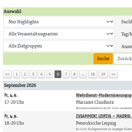
Auswahl:
Suchb
Tag/
Anze
Suche
Zurück
<<
1
2
3
4
5
6
7
8
…
18
19
>>
September 2026
Fr, 4.9.
Wehrdienst-Modernisierungsg
17-20 Uhr
Pfarramt Claußnitz
Ehrenamtsakademie der Ev.-Luth. Landeski
Fr, 4.9.
ZUSAMMEN! LEIPZIG – MADRID.
18-20 Uhr
Peterskirche Leipzig
Ev.-Luth. Kirchgemeinde im Leipziger Süde