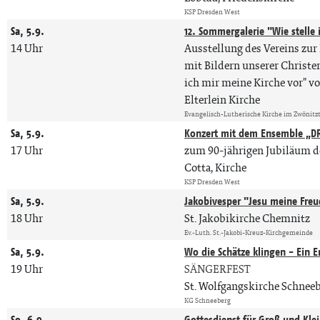
KSP Dresden West
Sa, 5.9.
12. Sommergalerie "Wie stelle
14 Uhr
Ausstellung des Vereins zur 
mit Bildern unserer Christe
ich mir meine Kirche vor" vo
Elterlein Kirche
Evangelisch-Lutherische Kirche im Zwönitz
Sa, 5.9.
Konzert mit dem Ensemble „D
17 Uhr
zum 90-jährigen Jubiläum d
Cotta, Kirche
KSP Dresden West
Sa, 5.9.
Jakobivesper "Jesu meine Fre
18 Uhr
St. Jakobikirche Chemnitz
Ev.-Luth. St.-Jakobi-Kreuz-Kirchgemeinde
Sa, 5.9.
Wo die Schätze klingen - Ein 
19 Uhr
SÄNGERFEST
St. Wolfgangskirche Schnee
KG Schneeberg
So, 6.9.
Gottesdienst für Groß und Kle