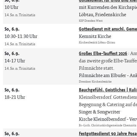
10 Uhr
mit Kurrenden des Kirchspi
Löbtau, Friedenskirche
14. So. n. Trinitatis
KSP Dresden West
So, 6.9.
Gottesdienst mit anschl. Geme
10:30-11:30 Uhr
Kemnitz Kirche
Kirchenbezirk Löbau-Zittau
14. So. n. Trinitatis
So, 6.9.
Großes Elbe-Tauffest 2026
:
Am 
14-17 Uhr
das zweite große Elbe-Tauff
Filmnächte statt.
14. So. n. Trinitatis
Filmnächte am Elbufer
Ank
Dresdner Kirchenbezirke
So, 6.9.
Bauchgefühl. Geistliches | Kuli
18-21 Uhr
Kleinolbersdorf. Gottesdiens
Begegnung & Catering auf d
Singer & Songwriter
Kirche Kleinolbersdorf
Ver
Ev.-Luth. Christuskirchgemeinde Chemnitz
So, 6.9.
Festgottesdienst 90 Jahre Pos