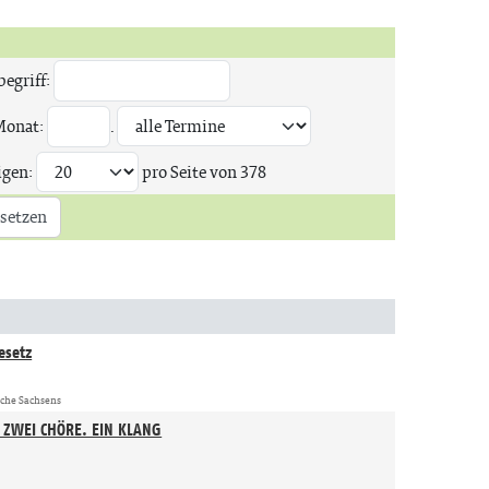
egriff:
Monat:
.
igen:
pro Seite von
378
setzen
esetz
rche Sachsens
 ZWEI CHÖRE. EIN KLANG
n