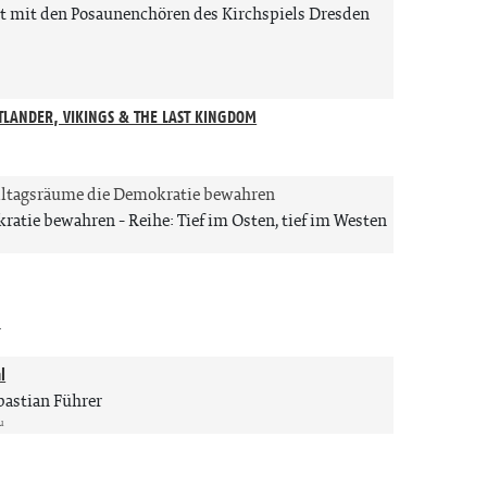
st mit den Posaunenchören des Kirchspiels Dresden
UTLANDER, VIKINGS & THE LAST KINGDOM
n
lltagsräume die Demokratie bewahren
atie bewahren - Reihe: Tief im Osten, tief im Westen
n
l
ebastian Führer
u