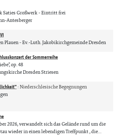
k Saties Großwerk - Eintritt frei
nn-Antesberger
VI
en Plauen
Ev.-Luth. Jakobikirchgemeinde Dresden
hlusskonzert der Sommerreihe
be", op. 48
ngskirche Dresden Striesen
lichkeit"
:
Niederschlesische Begegnungen
ngen
he
er 2026, verwandelt sich das Gelände rund um die
u wieder in einen lebendigen Treffpunkt , die...