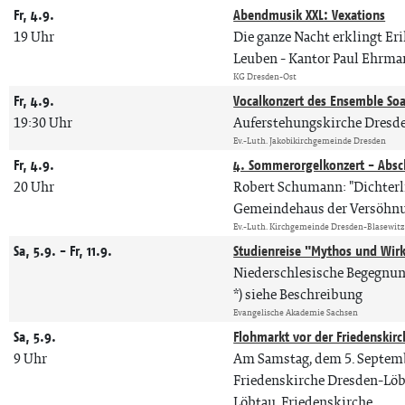
Fr, 4.9.
Abendmusik XXL: Vexations
19 Uhr
Die ganze Nacht erklingt Eri
Leuben
Kantor Paul Ehrma
KG Dresden-Ost
Fr, 4.9.
Vocalkonzert des Ensemble Soa
19:30 Uhr
Auferstehungskirche Dresd
Ev.-Luth. Jakobikirchgemeinde Dresden
Fr, 4.9.
4. Sommerorgelkonzert - Absc
20 Uhr
Robert Schumann: "Dichterlie
Gemeindehaus der Versöhnu
Ev.-Luth. Kirchgemeinde Dresden-Blasewitz
Sa, 5.9. - Fr, 11.9.
Studienreise "Mythos und Wirk
Niederschlesische Begegnu
*) siehe Beschreibung
Evangelische Akademie Sachsen
Sa, 5.9.
Flohmarkt vor der Friedenskirc
9 Uhr
Am Samstag, dem 5. Septemb
Friedenskirche Dresden-Löbta
Löbtau, Friedenskirche