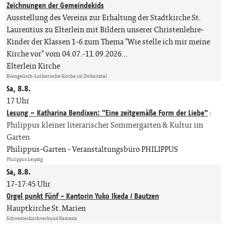
Zeichnungen der Gemeindekids
Ausstellung des Vereins zur Erhaltung der Stadtkirche St.
Laurentius zu Elterlein mit Bildern unserer Christenlehre-
Kinder der Klassen 1-6 zum Thema "Wie stelle ich mir meine
Kirche vor" vom 04.07.-11.09.2026...
Elterlein Kirche
Evangelisch-Lutherische Kirche im Zwönitztal
Sa, 8.8.
17 Uhr
Lesung – Katharina Bendixen: "Eine zeitgemäße Form der Liebe"
:
Philippus kleiner literarischer Sommergarten & Kultur im
Garten
Philippus-Garten
Veranstaltungsbüro PHILIPPUS
Philippus Leipzig
Sa, 8.8.
17-17:45 Uhr
Orgel punkt Fünf - Kantorin Yuko Ikeda / Bautzen
Hauptkirche St. Marien
Schwesterkirchverbund Kamenz