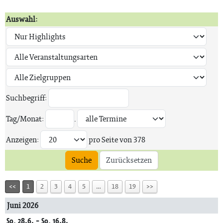
Auswahl:
Suchbegriff:
Tag/Monat:
.
Anzeigen:
pro Seite von
378
Suche
Zurücksetzen
<<
1
2
3
4
5
…
18
19
>>
Juni 2026
So, 28.6. - So, 16.8.