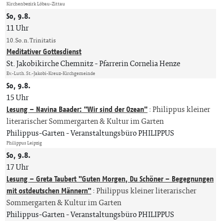
Kirchenbezirk Löbau-Zittau
So, 9.8.
11 Uhr
10. So. n. Trinitatis
Meditativer Gottesdienst
St. Jakobikirche Chemnitz
Pfarrerin Cornelia Henze
Ev.-Luth. St.-Jakobi-Kreuz-Kirchgemeinde
So, 9.8.
15 Uhr
Lesung – Navina Baader: "Wir sind der Ozean"
:
Philippus kleiner
literarischer Sommergarten & Kultur im Garten
Philippus-Garten
Veranstaltungsbüro PHILIPPUS
Philippus Leipzig
So, 9.8.
17 Uhr
Lesung – Greta Taubert "Guten Morgen, Du Schöner – Begegnungen
mit ostdeutschen Männern"
:
Philippus kleiner literarischer
Sommergarten & Kultur im Garten
Philippus-Garten
Veranstaltungsbüro PHILIPPUS