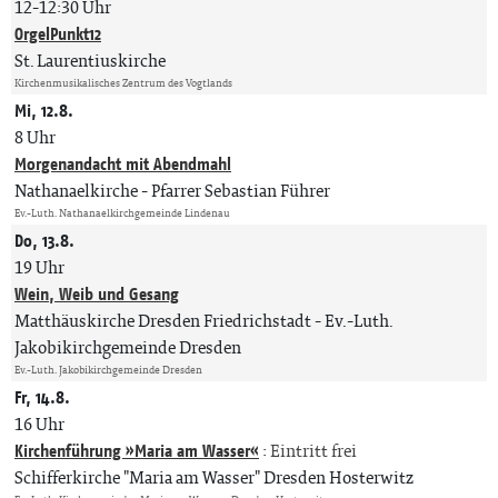
12-12:30 Uhr
OrgelPunkt12
St. Laurentiuskirche
Kirchenmusikalisches Zentrum des Vogtlands
Mi, 12.8.
8 Uhr
Morgenandacht mit Abendmahl
Nathanaelkirche
Pfarrer Sebastian Führer
Ev.-Luth. Nathanaelkirchgemeinde Lindenau
Do, 13.8.
19 Uhr
Wein, Weib und Gesang
Matthäuskirche Dresden Friedrichstadt
Ev.-Luth.
Jakobikirchgemeinde Dresden
Ev.-Luth. Jakobikirchgemeinde Dresden
Fr, 14.8.
16 Uhr
Kirchenführung »Maria am Wasser«
:
Eintritt frei
Schifferkirche "Maria am Wasser" Dresden Hosterwitz