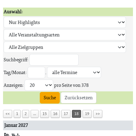
Auswahl:
Suchbegriff:
Tag/Monat:
.
Anzeigen:
pro Seite von
378
Suche
Zurücksetzen
<<
1
2
…
15
16
17
18
19
>>
Januar 2027
Do, 14.1.