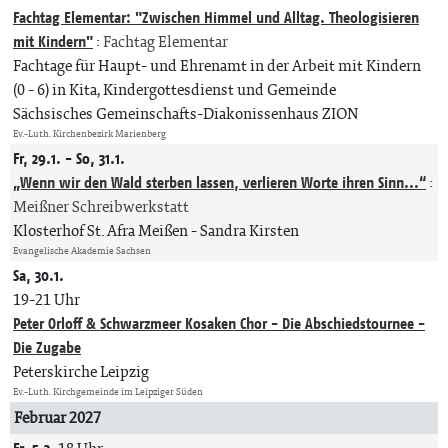
Fachtag Elementar: "Zwischen Himmel und Alltag. Theologisieren
mit Kindern"
:
Fachtag Elementar
Fachtage für Haupt- und Ehrenamt in der Arbeit mit Kindern
(0 - 6) in Kita, Kindergottesdienst und Gemeinde
Sächsisches Gemeinschafts-Diakonissenhaus ZION
Ev.-Luth. Kirchenbezirk Marienberg
Fr, 29.1. - So, 31.1.
„Wenn wir den Wald sterben lassen, verlieren Worte ihren Sinn...“
:
Meißner Schreibwerkstatt
Klosterhof St. Afra Meißen
Sandra Kirsten
Evangelische Akademie Sachsen
Sa, 30.1.
19-21 Uhr
Peter Orloff & Schwarzmeer Kosaken Chor - Die Abschiedstournee -
Die Zugabe
Peterskirche Leipzig
Ev.-Luth. Kirchgemeinde im Leipziger Süden
Februar 2027