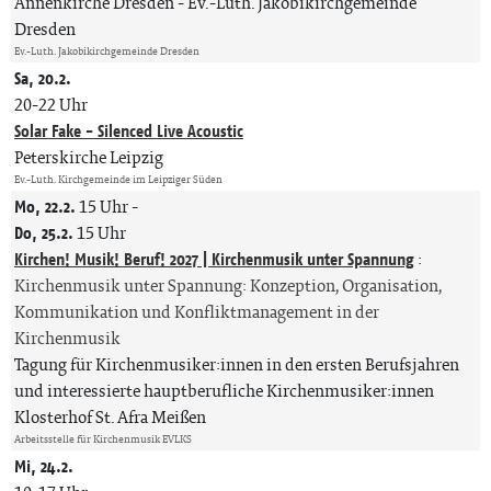
Annenkirche Dresden
Ev.-Luth. Jakobikirchgemeinde
Dresden
Ev.-Luth. Jakobikirchgemeinde Dresden
Sa, 20.2.
20-22 Uhr
Solar Fake - Silenced Live Acoustic
Peterskirche Leipzig
Ev.-Luth. Kirchgemeinde im Leipziger Süden
Mo, 22.2.
15 Uhr
-
Do, 25.2.
15 Uhr
Kirchen! Musik! Beruf! 2027 | Kirchenmusik unter Spannung
:
Kirchenmusik unter Spannung: Konzeption, Organisation,
Kommunikation und Konfliktmanagement in der
Kirchenmusik
Tagung für Kirchenmusiker:innen in den ersten Berufsjahren
und interessierte hauptberufliche Kirchenmusiker:innen
Klosterhof St. Afra Meißen
Arbeitsstelle für Kirchenmusik EVLKS
Mi, 24.2.