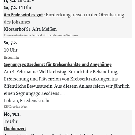
Fr, 5.2.
18 Uhr
-
So, 7.2.
14 Uhr
Am Ende wird es gut
:
Entdeckungsreisen in der Offenbarung
des Johannes
Klosterhof St. Afra Meißen
Ehrenamtsakademie der Ev.-Luth. Landeskirche Sachsens
So, 7.2.
10 Uhr
Estomihi
Segnungsgottesdienst für Krebserrkankte und Angehörige
Am 4. Februar ist Weltkrebstag. Er rückt die Behandlung,
Erforschung und Prävention von Krebserkrankungen ins
öffentliche Bewusstsein. Aus diesem Anlass feiern wir jährlich
einen Segnungsgottesdienst...
Löbtau, Friedenskirche
KSP Dresden West
Mo, 15.2.
19 Uhr
Chorkonzert