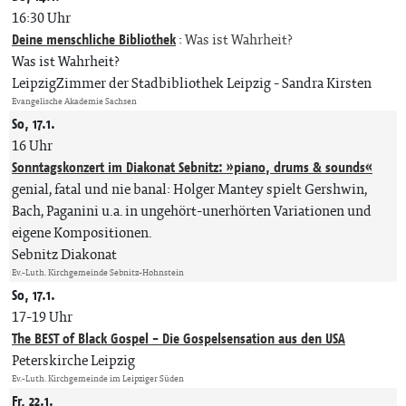
16:30 Uhr
Deine menschliche Bibliothek
:
Was ist Wahrheit?
Was ist Wahrheit?
LeipzigZimmer der Stadbibliothek Leipzig
Sandra Kirsten
Evangelische Akademie Sachsen
So, 17.1.
16 Uhr
Sonntagskonzert im Diakonat Sebnitz: »piano, drums & sounds«
genial, fatal und nie banal: Holger Mantey spielt Gershwin,
Bach, Paganini u.a. in ungehört-unerhörten Variationen und
eigene Kompositionen.
Sebnitz Diakonat
Ev.-Luth. Kirchgemeinde Sebnitz-Hohnstein
So, 17.1.
17-19 Uhr
The BEST of Black Gospel - Die Gospelsensation aus den USA
Peterskirche Leipzig
Ev.-Luth. Kirchgemeinde im Leipziger Süden
Fr, 22.1.