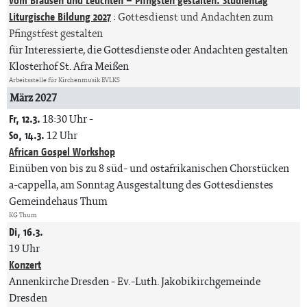
Vom Brausen und Leuchten – Pfingsten gestalten: Studientag
Liturgische Bildung 2027
:
Gottesdienst und Andachten zum
Pfingstfest gestalten
für Interessierte, die Gottesdienste oder Andachten gestalten
Klosterhof St. Afra Meißen
Arbeitsstelle für Kirchenmusik EVLKS
März 2027
Fr, 12.3.
18:30 Uhr
-
So, 14.3.
12 Uhr
African Gospel Workshop
Einüben von bis zu 8 süd- und ostafrikanischen Chorstücken
a-cappella, am Sonntag Ausgestaltung des Gottesdienstes
Gemeindehaus Thum
KG Thum
Di, 16.3.
19 Uhr
Konzert
Annenkirche Dresden
Ev.-Luth. Jakobikirchgemeinde
Dresden