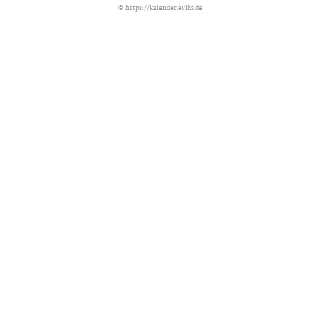
©
https://kalender.evlks.de