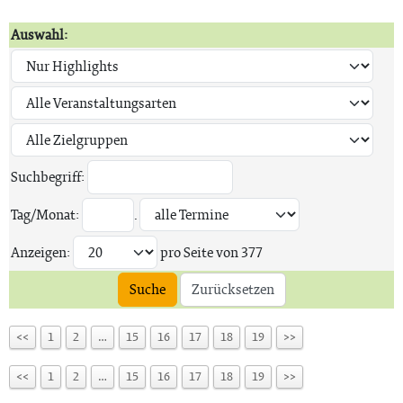
Auswahl:
Suchbegriff:
Tag/Monat:
.
Anzeigen:
pro Seite von
377
Suche
Zurücksetzen
<<
1
2
…
15
16
17
18
19
>>
<<
1
2
…
15
16
17
18
19
>>