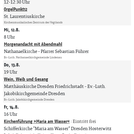
12-12:30 Uhr
OrgelPunkt12
St. Laurentiuskirche
Kirchenmusikalisches Zentrum des Vogtlands
Mi, 12.8.
8 Uhr
Morgenandacht mit Abendmahl
Nathanaelkirche
Pfarrer Sebastian Führer
Ev.-Luth. Nathanaelkirchgemeinde Lindenau
Do, 13.8.
19 Uhr
Wein, Weib und Gesang
Matthäuskirche Dresden Friedrichstadt
Ev.-Luth.
Jakobikirchgemeinde Dresden
Ev.-Luth. Jakobikirchgemeinde Dresden
Fr, 14.8.
16 Uhr
Kirchenführung »Maria am Wasser«
:
Eintritt frei
Schifferkirche "Maria am Wasser" Dresden Hosterwitz