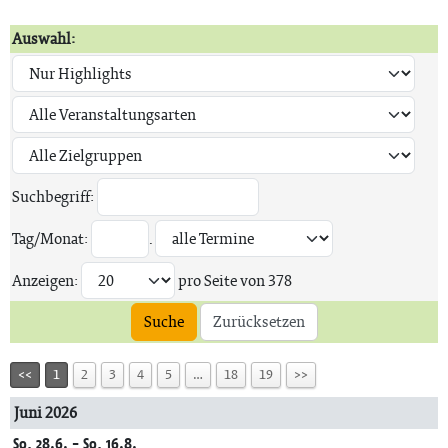
Auswahl:
Suchbegriff:
Tag/Monat:
.
Anzeigen:
pro Seite von
378
Suche
Zurücksetzen
<<
1
2
3
4
5
…
18
19
>>
Juni 2026
So, 28.6. - So, 16.8.