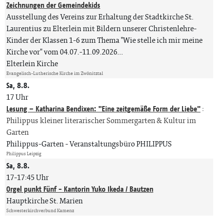
Zeichnungen der Gemeindekids
Ausstellung des Vereins zur Erhaltung der Stadtkirche St.
Laurentius zu Elterlein mit Bildern unserer Christenlehre-
Kinder der Klassen 1-6 zum Thema "Wie stelle ich mir meine
Kirche vor" vom 04.07.-11.09.2026...
Elterlein Kirche
Evangelisch-Lutherische Kirche im Zwönitztal
Sa, 8.8.
17 Uhr
Lesung – Katharina Bendixen: "Eine zeitgemäße Form der Liebe"
:
Philippus kleiner literarischer Sommergarten & Kultur im
Garten
Philippus-Garten
Veranstaltungsbüro PHILIPPUS
Philippus Leipzig
Sa, 8.8.
17-17:45 Uhr
Orgel punkt Fünf - Kantorin Yuko Ikeda / Bautzen
Hauptkirche St. Marien
Schwesterkirchverbund Kamenz