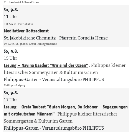
Kirchenbezirk Löbau-Zittau
So, 9.8.
11 Uhr
10. So. n. Trinitatis
Meditativer Gottesdienst
St. Jakobikirche Chemnitz
Pfarrerin Cornelia Henze
Ev.-Luth. St.-Jakobi-Kreuz-Kirchgemeinde
So, 9.8.
15 Uhr
Lesung – Navina Baader: "Wir sind der Ozean"
:
Philippus kleiner
literarischer Sommergarten & Kultur im Garten
Philippus-Garten
Veranstaltungsbüro PHILIPPUS
Philippus Leipzig
So, 9.8.
17 Uhr
Lesung – Greta Taubert "Guten Morgen, Du Schöner – Begegnungen
mit ostdeutschen Männern"
:
Philippus kleiner literarischer
Sommergarten & Kultur im Garten
Philippus-Garten
Veranstaltungsbüro PHILIPPUS