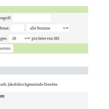
egriff:
Monat:
.
igen:
pro Seite von
382
setzen
Luth. Jakobikirchgemeinde Dresden
ann
n