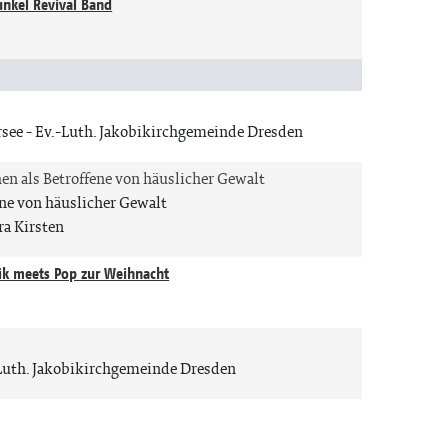
unkel Revival Band
n
rsee
Ev.-Luth. Jakobikirchgemeinde Dresden
n als Betroffene von häuslicher Gewalt
ne von häuslicher Gewalt
ra Kirsten
ik meets Pop zur Weihnacht
n
Luth. Jakobikirchgemeinde Dresden