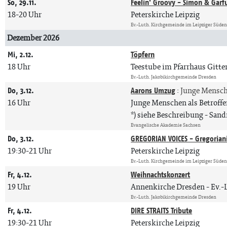
So, 29.11.
Feelin' Groovy - Simon & Garf
18-20 Uhr
Peterskirche Leipzig
Ev.-Luth. Kirchgemeinde im Leipziger Süde
Dezember 2026
Mi, 2.12.
Töpfern
18 Uhr
Teestube im Pfarrhaus Gitte
Ev.-Luth. Jakobikirchgemeinde Dresden
Do, 3.12.
Aarons Umzug
:
Junge Mensche
16 Uhr
Junge Menschen als Betroffe
*) siehe Beschreibung
Sand
Evangelische Akademie Sachsen
Do, 3.12.
GREGORIAN VOICES - Gregorian
19:30-21 Uhr
Peterskirche Leipzig
Ev.-Luth. Kirchgemeinde im Leipziger Süde
Fr, 4.12.
Weihnachtskonzert
19 Uhr
Annenkirche Dresden
Ev.-
Ev.-Luth. Jakobikirchgemeinde Dresden
Fr, 4.12.
DIRE STRAITS Tribute
19:30-21 Uhr
Peterskirche Leipzig