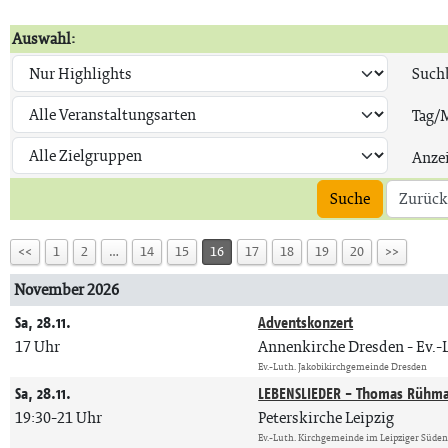
Auswahl:
Suchb
Tag/
Anze
Suche
Zurück
<<
1
2
…
14
15
16
17
18
19
20
>>
November 2026
Sa, 28.11.
Adventskonzert
17 Uhr
Annenkirche Dresden
Ev.-
Ev.-Luth. Jakobikirchgemeinde Dresden
Sa, 28.11.
LEBENSLIEDER - Thomas Rühm
19:30-21 Uhr
Peterskirche Leipzig
Ev.-Luth. Kirchgemeinde im Leipziger Süde