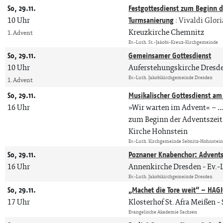
So, 29.11.
Festgottesdienst zum Beginn d
10 Uhr
Turmsanierung
:
Vivaldi Glori
Kreuzkirche Chemnitz
1. Advent
Ev.-Luth. St.-Jakobi-Kreuz-Kirchgemeinde
So, 29.11.
Gemeinsamer Gottesdienst
10 Uhr
Auferstehungskirche Dresd
Ev.-Luth. Jakobikirchgemeinde Dresden
1. Advent
So, 29.11.
Musikalischer Gottesdienst am
16 Uhr
»Wir warten im Advent« – 
zum Beginn der Adventszeit
Kirche Hohnstein
Ev.-Luth. Kirchgemeinde Sebnitz-Hohnstei
So, 29.11.
Poznaner Knabenchor: Advents
16 Uhr
Annenkirche Dresden
Ev.-
Ev.-Luth. Jakobikirchgemeinde Dresden
So, 29.11.
„Machet die Tore weit“ – HAG
17 Uhr
Klosterhof St. Afra Meißen
Evangelische Akademie Sachsen