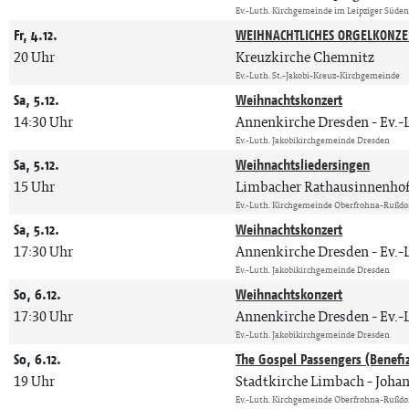
Ev.-Luth. Kirchgemeinde im Leipziger Süde
Fr, 4.12.
WEIHNACHTLICHES ORGELKONZE
20 Uhr
Kreuzkirche Chemnitz
Ev.-Luth. St.-Jakobi-Kreuz-Kirchgemeinde
Sa, 5.12.
Weihnachtskonzert
14:30 Uhr
Annenkirche Dresden
Ev.-
Ev.-Luth. Jakobikirchgemeinde Dresden
Sa, 5.12.
Weihnachtsliedersingen
15 Uhr
Limbacher Rathausinnenho
Ev.-Luth. Kirchgemeinde Oberfrohna-Rußdo
Sa, 5.12.
Weihnachtskonzert
17:30 Uhr
Annenkirche Dresden
Ev.-
Ev.-Luth. Jakobikirchgemeinde Dresden
So, 6.12.
Weihnachtskonzert
17:30 Uhr
Annenkirche Dresden
Ev.-
Ev.-Luth. Jakobikirchgemeinde Dresden
So, 6.12.
The Gospel Passengers (Benefi
19 Uhr
Stadtkirche Limbach
Johan
Ev.-Luth. Kirchgemeinde Oberfrohna-Rußdo