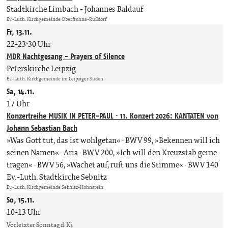
Stadtkirche Limbach
Johannes Baldauf
Ev.-Luth. Kirchgemeinde Oberfrohna-Rußdorf
Fr, 13.11.
22-23:30 Uhr
MDR Nachtgesang - Prayers of Silence
Peterskirche Leipzig
Ev.-Luth. Kirchgemeinde im Leipziger Süden
Sa, 14.11.
17 Uhr
Konzertreihe MUSIK IN PETER-PAUL · 11. Konzert 2026: KANTATEN von
Johann Sebastian Bach
»Was Gott tut, das ist wohlgetan« · BWV 99, »Bekennen will ich
seinen Namen« · Aria · BWV 200, »Ich will den Kreuzstab gerne
tragen« · BWV 56, »Wachet auf, ruft uns die Stimme« · BWV 140
Ev.-Luth. Stadtkirche Sebnitz
Ev.-Luth. Kirchgemeinde Sebnitz-Hohnstein
So, 15.11.
10-13 Uhr
Vorletzter Sonntag d. Kj.