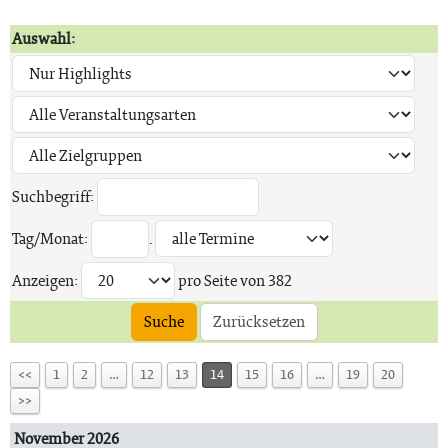
Auswahl:
Suchbegriff:
Tag/Monat:
.
Anzeigen:
pro Seite von
382
Suche
Zurücksetzen
<<
1
2
…
12
13
14
15
16
…
19
20
>>
November 2026