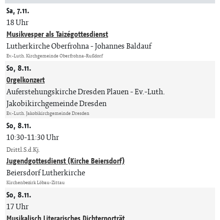
Sa, 7.11.
18 Uhr
Musikvesper als Taizégottesdienst
Lutherkirche Oberfrohna
Johannes Baldauf
Ev.-Luth. Kirchgemeinde Oberfrohna-Rußdorf
So, 8.11.
Orgelkonzert
Auferstehungskirche Dresden Plauen
Ev.-Luth.
Jakobikirchgemeinde Dresden
Ev.-Luth. Jakobikirchgemeinde Dresden
So, 8.11.
10:30-11:30 Uhr
Drittl.S.d.Kj.
Jugendgottesdienst (Kirche Beiersdorf)
Beiersdorf Lutherkirche
Kirchenbezirk Löbau-Zittau
So, 8.11.
17 Uhr
Musikalisch Literarisches Dichterporträt