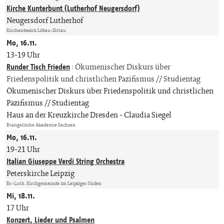
Kirche Kunterbunt (Lutherhof Neugersdorf)
Neugersdorf Lutherhof
Kirchenbezirk Löbau-Zittau
Mo, 16.11.
13-19 Uhr
Runder Tisch Frieden
:
Ökumenischer Diskurs über
Friedenspolitik und christlichen Pazifismus // Studientag
Ökumenischer Diskurs über Friedenspolitik und christlichen
Pazifismus // Studientag
Haus an der Kreuzkirche Dresden
Claudia Siegel
Evangelische Akademie Sachsen
Mo, 16.11.
19-21 Uhr
Italian Giuseppe Verdi String Orchestra
Peterskirche Leipzig
Ev.-Luth. Kirchgemeinde im Leipziger Süden
Mi, 18.11.
17 Uhr
Konzert, Lieder und Psalmen