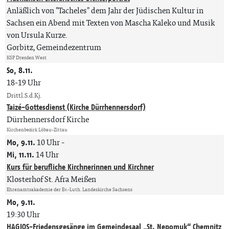
Anläßlich von "Tacheles" dem Jahr der Jüdischen Kultur in
Sachsen ein Abend mit Texten von Mascha Kaleko und Musik
von Ursula Kurze.
Gorbitz, Gemeindezentrum
KSP Dresden West
So, 8.11.
18-19 Uhr
Drittl.S.d.Kj.
Taizé-Gottesdienst (Kirche Dürrhennersdorf)
Dürrhennersdorf Kirche
Kirchenbezirk Löbau-Zittau
Mo, 9.11.
10 Uhr
-
Mi, 11.11.
14 Uhr
Kurs für berufliche Kirchnerinnen und Kirchner
Klosterhof St. Afra Meißen
Ehrenamtsakademie der Ev.-Luth. Landeskirche Sachsens
Mo, 9.11.
19:30 Uhr
HAGIOS-Friedensgesänge im Gemeindesaal „St. Nepomuk“ Chemnitz