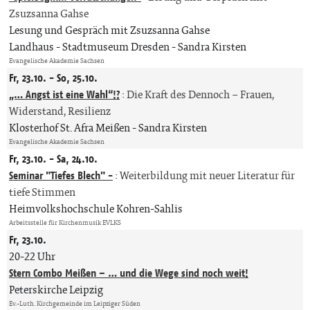
Zsuzsanna Gahse
Lesung und Gespräch mit Zsuzsanna Gahse
Landhaus - Stadtmuseum Dresden
Sandra Kirsten
Evangelische Akademie Sachsen
Fr, 23.10. - So, 25.10.
„… Angst ist eine Wahl“!?
:
Die Kraft des Dennoch – Frauen,
Widerstand, Resilienz
Klosterhof St. Afra Meißen
Sandra Kirsten
Evangelische Akademie Sachsen
Fr, 23.10. - Sa, 24.10.
Seminar "Tiefes Blech" -
:
Weiterbildung mit neuer Literatur für
tiefe Stimmen
Heimvolkshochschule Kohren-Sahlis
Arbeitsstelle für Kirchenmusik EVLKS
Fr, 23.10.
20-22 Uhr
Stern Combo Meißen – … und die Wege sind noch weit!
Peterskirche Leipzig
Ev.-Luth. Kirchgemeinde im Leipziger Süden