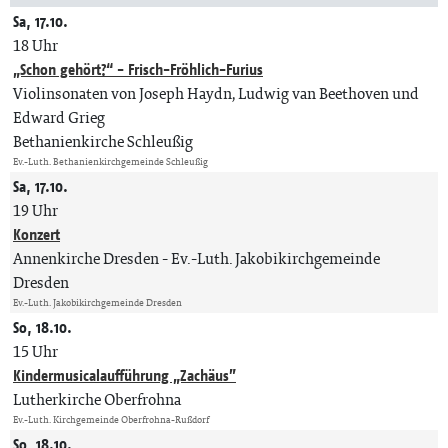
Sa, 17.10.
18 Uhr
„Schon gehört?“ - Frisch-Fröhlich-Furius
Violinsonaten von Joseph Haydn, Ludwig van Beethoven und
Edward Grieg
Bethanienkirche Schleußig
Ev.-Luth. Bethanienkirchgemeinde Schleußig
Sa, 17.10.
19 Uhr
Konzert
Annenkirche Dresden
Ev.-Luth. Jakobikirchgemeinde
Dresden
Ev.-Luth. Jakobikirchgemeinde Dresden
So, 18.10.
15 Uhr
Kindermusicalaufführung „Zachäus”
Lutherkirche Oberfrohna
Ev.-Luth. Kirchgemeinde Oberfrohna-Rußdorf
So, 18.10.