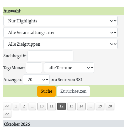
Auswahl:
Suchbegriff:
Tag/Monat:
.
Anzeigen:
pro Seite von
381
Suche
Zurücksetzen
<<
1
2
…
10
11
12
13
14
…
19
20
>>
Oktober 2026