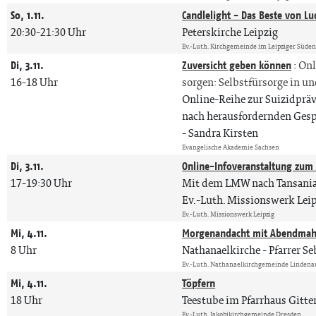
So, 1.11.
Candlelight - Das Beste von Lu
20:30-21:30 Uhr
Peterskirche Leipzig
Ev.-Luth. Kirchgemeinde im Leipziger Süde
Di, 3.11.
Zuversicht geben können
:
Onl
16-18 Uhr
sorgen: Selbstfürsorge in 
Online-Reihe zur Suizidpräve
nach herausfordernden Ges
Sandra Kirsten
Evangelische Akademie Sachsen
Di, 3.11.
Online-Infoveranstaltung zum F
17-19:30 Uhr
Mit dem LMW nach Tansania, 
Ev.-Luth. Missionswerk Lei
Ev.-Luth. Missionswerk Leipzig
Mi, 4.11.
Morgenandacht mit Abendmah
8 Uhr
Nathanaelkirche
Pfarrer S
Ev.-Luth. Nathanaelkirchgemeinde Lindena
Mi, 4.11.
Töpfern
18 Uhr
Teestube im Pfarrhaus Gitte
Ev.-Luth. Jakobikirchgemeinde Dresden