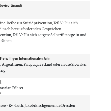
dovico Einaudi
n
ine-Reihe zur Suizidprävention, Teil V: Für sich
und nach herausfordernden Gesprächen
ntion, Teil V: Für sich sorgen: Selbstfürsorge in und
prächen
reiwilligen Internationalen Jahr
Argentinien, Paraguay, Estland oder in die Slowakei
pzig
l
ebastian Führer
u
rsee
Ev.-Luth. Jakobikirchgemeinde Dresden