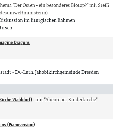
hema "Der Osten - ein besonderes Biotop?" mit Steffi
ndesumweltministerin)
 Diskussion im liturgischen Rahmen
Hirsch
Imagine Dragons
n
stadt
Ev.-Luth. Jakobikirchgemeinde Dresden
Kirche Walddorf)
:
mit "Abenteuer Kinderkirche"
lins (Pianoversion)
n