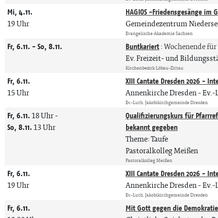
Mi, 4.11.
HAGIOS -Friedensgesänge im G
19 Uhr
Gemeindezentrum Niederse
Evangelische Akademie Sachsen
Fr, 6.11. - So, 8.11.
Buntkariert
:
Wochenende für 
Ev. Freizeit- und Bildungss
Kirchenbezirk Löbau-Zittau
Fr, 6.11.
XIII Cantate Dresden 2026 - Int
15 Uhr
Annenkirche Dresden
Ev.-
Ev.-Luth. Jakobikirchgemeinde Dresden
Fr, 6.11.
18 Uhr
-
Qualifizierungskurs für Pfarrr
So, 8.11.
13 Uhr
bekannt gegeben
Theme: Taufe
Pastoralkolleg Meißen
Pastoralkolleg Meißen
Fr, 6.11.
XIII Cantate Dresden 2026 - Int
19 Uhr
Annenkirche Dresden
Ev.-
Ev.-Luth. Jakobikirchgemeinde Dresden
Fr, 6.11.
Mit Gott gegen die Demokrati