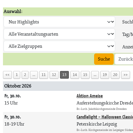
Auswahl:
Suchb
Tag/
Anze
Suche
Zurück
<<
1
2
…
11
12
13
14
15
…
19
20
>>
Oktober 2026
Fr, 30.10.
Aktion Ameise
15 Uhr
Auferstehungskirche Dresd
Ev.-Luth. Jakobikirchgemeinde Dresden
Fr, 30.10.
Candlelight - Halloween Classi
18-19 Uhr
Peterskirche Leipzig
Ev.-Luth. Kirchgemeinde im Leipziger Süde