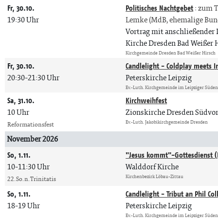
Fr, 30.10.
Politisches Nachtgebet
:
zum T
19:30 Uhr
Lemke (MdB, ehemalige Bu
Vortrag mit anschließender
Kirche Dresden Bad Weißer 
Kirchgemeinde Dresden Bad Weißer Hirsch
Fr, 30.10.
Candlelight - Coldplay meets 
20:30-21:30 Uhr
Peterskirche Leipzig
Ev.-Luth. Kirchgemeinde im Leipziger Süde
Sa, 31.10.
Kirchweihfest
10 Uhr
Zionskirche Dresden Südvor
Ev.-Luth. Jakobikirchgemeinde Dresden
Reformationsfest
November 2026
So, 1.11.
"Jesus kommt"-Gottesdienst (
10-11:30 Uhr
Walddorf Kirche
Kirchenbezirk Löbau-Zittau
22. So. n. Trinitatis
So, 1.11.
Candlelight - Tribut an Phil Col
18-19 Uhr
Peterskirche Leipzig
Ev.-Luth. Kirchgemeinde im Leipziger Süde