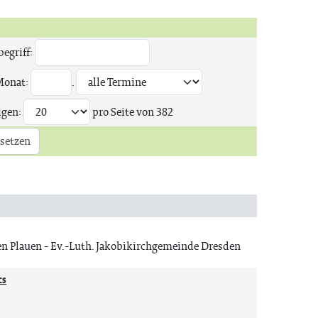
egriff:
Monat:
.
igen:
pro Seite von
382
setzen
en Plauen
Ev.-Luth. Jakobikirchgemeinde Dresden
cs
n