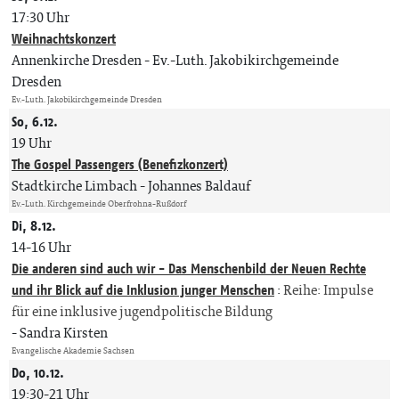
17:30 Uhr
Weihnachtskonzert
Annenkirche Dresden
Ev.-Luth. Jakobikirchgemeinde
Dresden
Ev.-Luth. Jakobikirchgemeinde Dresden
So, 6.12.
19 Uhr
The Gospel Passengers (Benefizkonzert)
Stadtkirche Limbach
Johannes Baldauf
Ev.-Luth. Kirchgemeinde Oberfrohna-Rußdorf
Di, 8.12.
14-16 Uhr
Die anderen sind auch wir - Das Menschenbild der Neuen Rechte
und ihr Blick auf die Inklusion junger Menschen
:
Reihe: Impulse
für eine inklusive jugendpolitische Bildung
Sandra Kirsten
Evangelische Akademie Sachsen
Do, 10.12.
19:30-21 Uhr