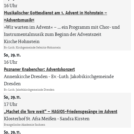
16 Uhr
Musikalischer Gottesdienst am 1. Advent in Hohnstein –
»Adventsmusik«
»Wir warten im Advent« – … ein Programm mit Chor- und
Instrumentalmusik zum Beginn der Adventszeit
Kirche Hohnstein
Ev.-Luth. Kirchgemeinde Sebnitz-Hohnstein
So, 29.11.
16 Uhr
Poznaner Knabenchor: Adventskonzert
Annenkirche Dresden
Ev.-Luth. Jakobikirchgemeinde
Dresden
Ev.-Luth. Jakobikirchgemeinde Dresden
So, 29.11.
17 Uhr
„Machet die Tore weit“ – HAGIOS-Friedensgesänge im Advent
Klosterhof St. Afra Meißen
Sandra Kirsten
Evangelische Akademie Sachsen
So, 29.11.