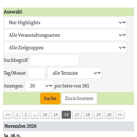
Auswahl:
Suchbegriff:
Tag/Monat:
.
Anzeigen:
pro Seite von
381
Suche
Zurücksetzen
<<
1
2
…
14
15
16
17
18
19
20
>>
November 2026
Sa, 28.11.