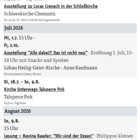
Ausstellung zu Lucas Cranach in der Schloßkirche
Schlosskirche Chemnitz
Ev.-Luth. St.-Petri-Schloß-Kirchgemeinde
Juli 2026
Mi, 1.7.
15 Uhr
-
Fr, 2.10.
Ausstellung "Alle dabei?! Das ist nicht neu"
:
Eröffnung 1. Juli, 15-
18 Uhr mit Snacks und Spielen
Löbau Heilig-Geist-Kirche
Anne Kaufmann
Kirchenbezirk Löbau-Zittau
Di, 28.7. - So, 9.8.
Kirche Unterwegs Talsperre Pirk
Talsperre Pirk
Suptur Vogtland
August 2026
So, 9.8.
15 Uhr
Lesung – Navina Baader: "Wir sind der Ozean"
:
Philippus kleiner