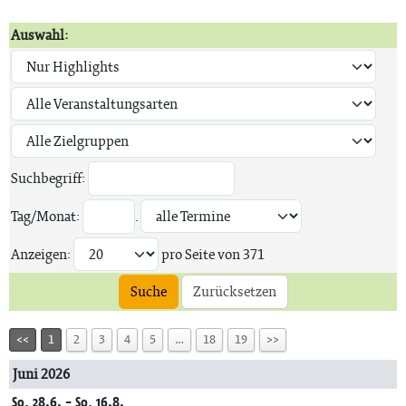
Auswahl:
Suchbegriff:
Tag/Monat:
.
Anzeigen:
pro Seite von
371
Suche
Zurücksetzen
<<
1
2
3
4
5
…
18
19
>>
Juni 2026
So, 28.6. - So, 16.8.