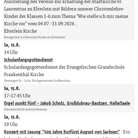
Ausstellung des Vereins zur Erhaltung der Stadtkirche St.
Laurentius zu Elterlein mit Bildern unserer Christenlehre-
Kinder der Klassen 1-6 zum Thema "Wie stelle ich mir meine
Kirche vor" vom 04.07.-11.09.2026...
Elterlein Kirche
Evangelisch-Lutherische Kirche im Zwönitztal
Sa, 15.8.
14 Uhr
Schulanfangsgottesdienst
Schulanfangsgottesdienst der Evangelischen Grundschule
Frankenthal Kirche
Vereinigte Ev. - Luth. Kirchgemeinde Großharthau
Sa, 15.8.
17-17:45 Uhr
Orgel punkt Fünf - Jakob Scholz, Großdubrau-Bautzen, Halle/Saale
Schwesterkirchverbund Kamenz
Sa, 15.8.
19 Uhr
Konzert mit Lesung "500 Jahre Kurfürst August von Sachsen"
:
Ein