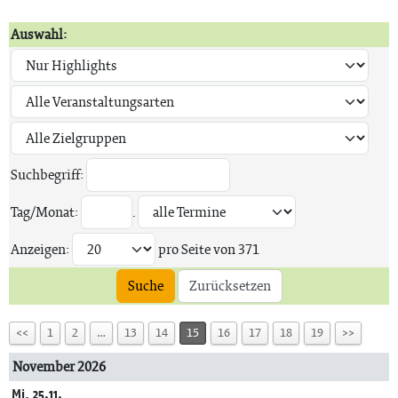
Auswahl:
Suchbegriff:
Tag/Monat:
.
Anzeigen:
pro Seite von
371
Suche
Zurücksetzen
<<
1
2
…
13
14
15
16
17
18
19
>>
November 2026
Mi, 25.11.