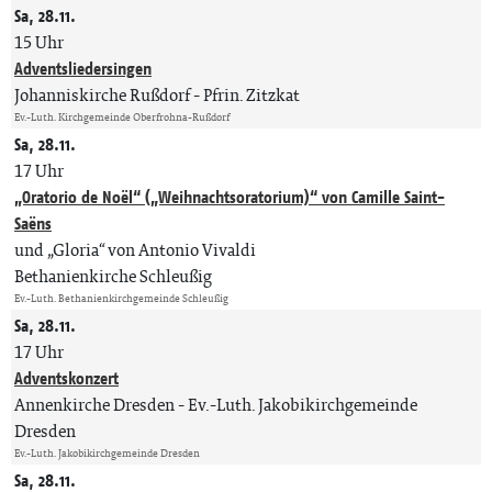
Sa, 28.11.
15 Uhr
Adventsliedersingen
Johanniskirche Rußdorf
Pfrin. Zitzkat
Ev.-Luth. Kirchgemeinde Oberfrohna-Rußdorf
Sa, 28.11.
17 Uhr
„Oratorio de Noël“ („Weihnachtsoratorium)“ von Camille Saint-
Saëns
und „Gloria“ von Antonio Vivaldi
Bethanienkirche Schleußig
Ev.-Luth. Bethanienkirchgemeinde Schleußig
Sa, 28.11.
17 Uhr
Adventskonzert
Annenkirche Dresden
Ev.-Luth. Jakobikirchgemeinde
Dresden
Ev.-Luth. Jakobikirchgemeinde Dresden
Sa, 28.11.