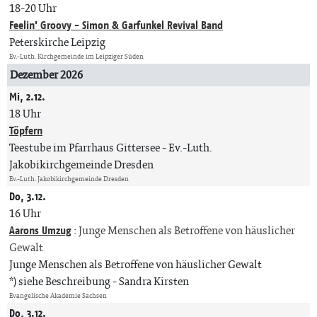
18-20 Uhr
Feelin' Groovy - Simon & Garfunkel Revival Band
Peterskirche Leipzig
Ev.-Luth. Kirchgemeinde im Leipziger Süden
Dezember 2026
Mi, 2.12.
18 Uhr
Töpfern
Teestube im Pfarrhaus Gittersee
Ev.-Luth.
Jakobikirchgemeinde Dresden
Ev.-Luth. Jakobikirchgemeinde Dresden
Do, 3.12.
16 Uhr
Aarons Umzug
:
Junge Menschen als Betroffene von häuslicher
Gewalt
Junge Menschen als Betroffene von häuslicher Gewalt
*) siehe Beschreibung
Sandra Kirsten
Evangelische Akademie Sachsen
Do, 3.12.