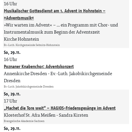
16 Uhr
Musikalischer Gottesdienst am 1. Advent in Hohnstein –
»Adventsmusik«
»Wir warten im Advent« – … ein Programm mit Chor- und
Instrumentalmusik zum Beginn der Adventszeit
Kirche Hohnstein
Ev.-Luth. Kirchgemeinde Sebnitz-Hohnstein
So, 29.11.
16 Uhr
Poznaner Knabenchor: Adventskonzert
Annenkirche Dresden
Ev.-Luth. Jakobikirchgemeinde
Dresden
Ev.-Luth. Jakobikirchgemeinde Dresden
So, 29.11.
17 Uhr
„Machet die Tore weit“ – HAGIOS-Friedensgesänge im Advent
Klosterhof St. Afra Meißen
Sandra Kirsten
Evangelische Akademie Sachsen
So, 29.11.