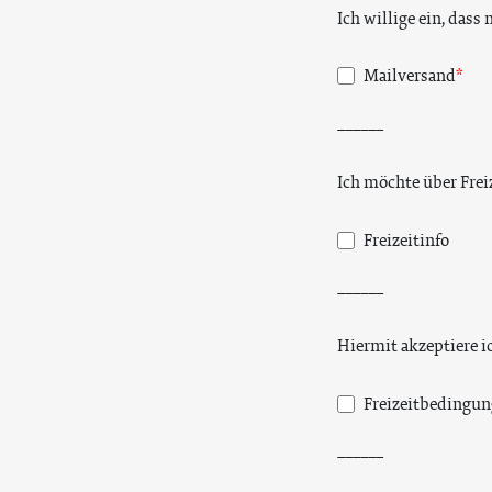
Ich willige ein, das
Mailversand
______
Ich möchte über Frei
Freizeitinfo
______
Hiermit akzeptiere i
Freizeitbedingu
______