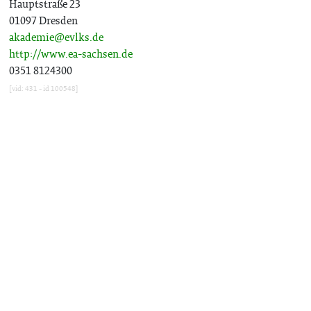
Hauptstraße 23
01097 Dresden
akademie@evlks.de
http://www.ea-sachsen.de
0351 8124300
[vid: 431 - id 100548]