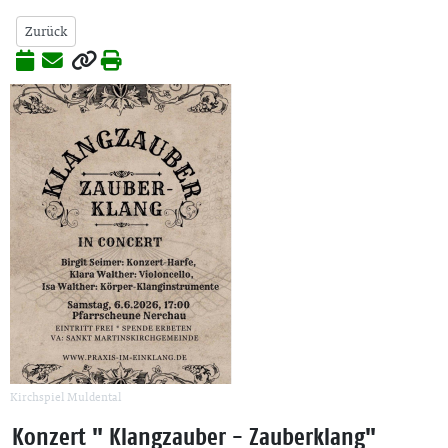
Zurück
Kirchspiel Muldental
Konzert " Klangzauber - Zauberklang"