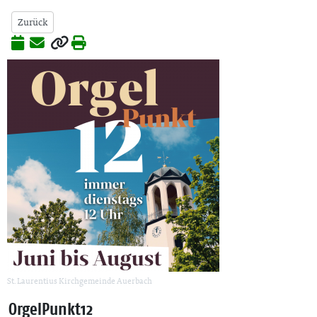
Zurück
St. Laurentius Kirchgemeinde Auerbach
OrgelPunkt12