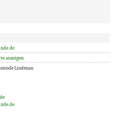
inde.de
rte anzeigen
emeinde Lindenau
.de
inde.de