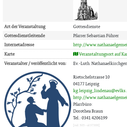
Art der Veranstaltung
Gottesdienste
Gottesdienstleitende
Pfarrer Sebastian Führer
Internetadresse
http://www.nathanaelgeme
Karte
Veranstaltungsort auf Ka
Veranstalter / veröffentlicht von:
Ev.-Luth. Nathanaelkirchg
Rietschelstrasse 10
04177 Leipzig
kg.leipzig_lindenau@evlks
http://www.nathanaelgeme
Pfarrbüro:
Dorothea Braun
Tel.: 0341 4206199
[vid: 505 - id 37388]