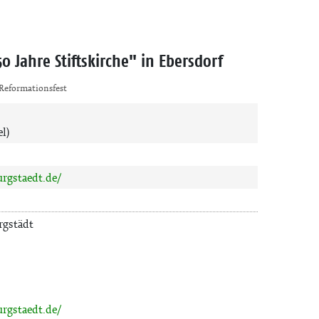
0 Jahre Stiftskirche" in Ebersdorf
Reformationsfest
el)
rgstaedt.de/
rgstädt
rgstaedt.de/