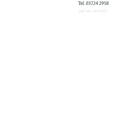
Tel. 03724 2958
[vid: 145 - id 52187]