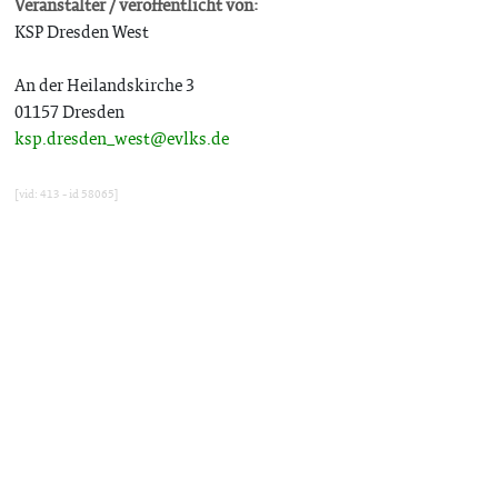
Veranstalter / veröffentlicht von:
KSP Dresden West
An der Heilandskirche 3
01157 Dresden
ksp.dresden_west@evlks.de
[vid: 413 - id 58065]