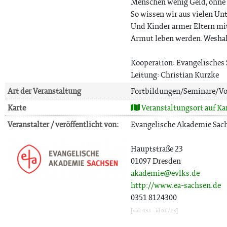
Menschen wenig Geld, ohne d
So wissen wir aus vielen Un
Und Kinder armer Eltern mit
Armut leben werden. Weshalb
Kooperation: Evangelisches
Leitung: Christian Kurzke
Art der Veranstaltung
Fortbildungen/Seminare/Vo
Karte
Veranstaltungsort auf Ka
Veranstalter / veröffentlicht von:
Evangelische Akademie Sac
Hauptstraße 23
01097 Dresden
akademie@evlks.de
http://www.ea-sachsen.de
0351 8124300
[vid: 431 - id 61723]