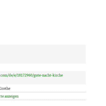
k.com/de/e/18172960/gute-nacht-kirche
 Grothe
rte anzeigen