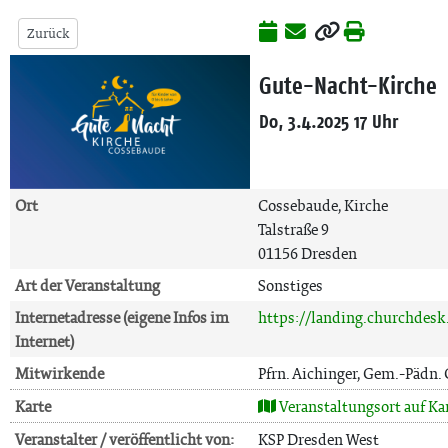
Zurück
Gute-Nacht-Kirche
Do, 3.4.2025 17 Uhr
Ort
Cossebaude, Kirche
Talstraße 9
01156 Dresden
Art der Veranstaltung
Sonstiges
Internetadresse (eigene Infos im
https://landing.churchdes
Internet)
Mitwirkende
Pfrn. Aichinger, Gem.-Pädn.
Karte
Veranstaltungsort auf Ka
Veranstalter / veröffentlicht von:
KSP Dresden West