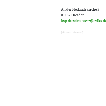
An der Heilandskirche 3
01157 Dresden
ksp.dresden_west@evlks.d
[vid: 413 - id 68042]