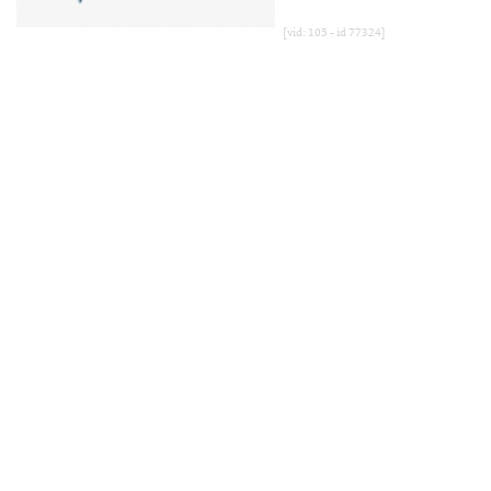
[vid: 105 - id 77324]