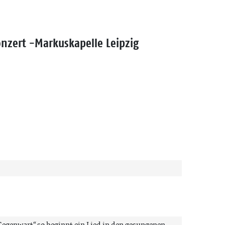
nzert -Markuskapelle Leipzig
egenwart“ so beginnt ein Lied in den gesungenen