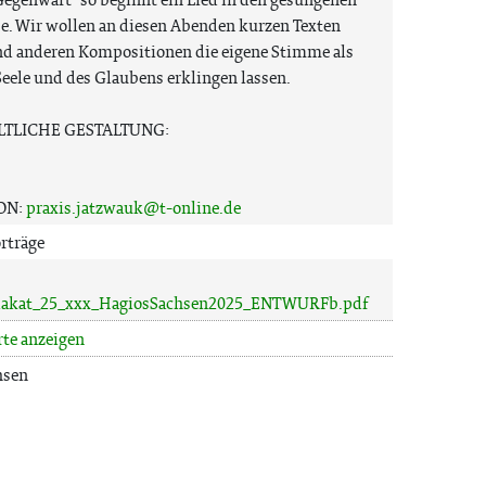
e. Wir wollen an diesen Abenden kurzen Texten
nd anderen Kompositionen die eigene Stimme als
eele und des Glaubens erklingen lassen.
LTLICHE GESTALTUNG:
ON:
praxis.jatzwauk@t-online.de
rträge
Plakat_25_xxx_HagiosSachsen2025_ENTWURFb.pdf
rte anzeigen
hsen