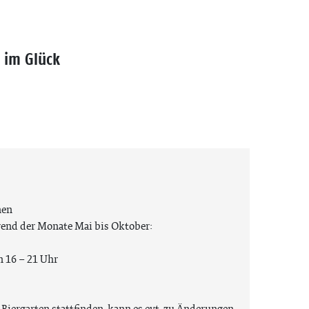
 im Glück
nen
end der Monate Mai bis Oktober:
n 16 – 21 Uhr
Biergarten stattfinden, kann es evt. zu Änderungen