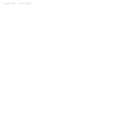
[vid: 365 - id 99188]