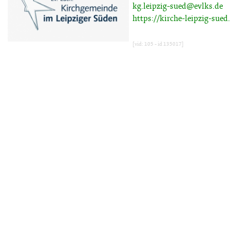
kg.leipzig-sued@evlks.de
https://kirche-leipzig-sued
[vid: 105 - id 135017]