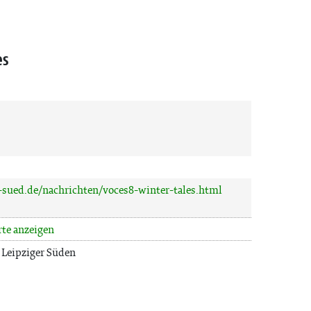
es
-sued.de/nachrichten/voces8-winter-tales.html
rte anzeigen
 Leipziger Süden